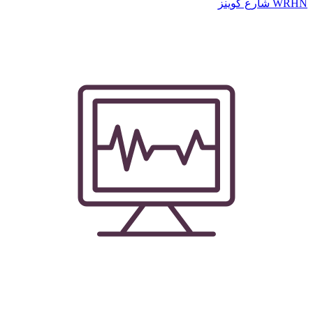
WRHN شارع كوينز