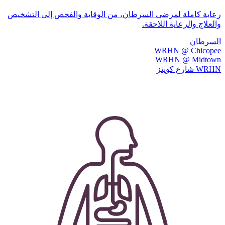
رعاية كاملة لمرضى السرطان، من الوقاية والفحص إلى التشخيص
والعلاج والرعاية اللاحقة.
السرطان
WRHN @ Chicopee
WRHN @ Midtown
WRHN شارع كوينز