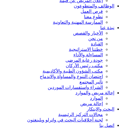
إعلان المريض عن قيمه
الوظائف
والمتطوعون
فرص العمل
تطوع معنا
الممارسة المهنية والتعاونية
نبذة عنا
الأخبار والقصص
من نحن
القيادة
خطتنا الاستراتيجية
المساءلة والأداء
جودة رعاية المرضى
مكتب رئيس الأركان
مكتب الشؤون الطبية والأكاديمية
احتضان التنوع والمساواة والاندماج
تأثير المجتمع
الشراء واستفسارات الموردين
إحالة مريض
والموارد
الموارد
إحالة مريض
البحث
والابتكار
مجالات التركيز الرئيسية
لجنة أخلاقيات البحث في واترلو ويلينغتون
اتصل بنا