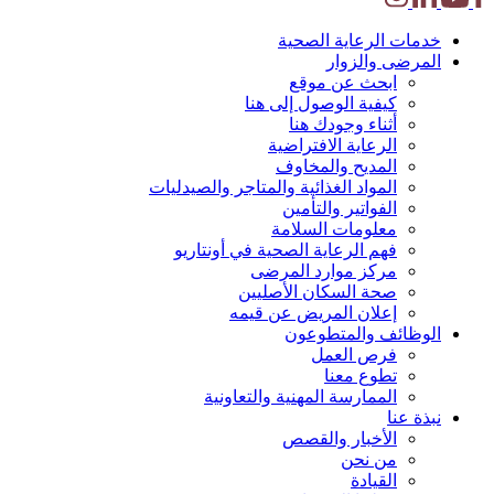
خدمات
الرعاية الصحية
المرضى
والزوار
ابحث عن موقع
كيفية الوصول إلى هنا
أثناء وجودك هنا
الرعاية الافتراضية
المديح والمخاوف
المواد الغذائية والمتاجر والصيدليات
الفواتير والتأمين
معلومات السلامة
فهم الرعاية الصحية في أونتاريو
مركز موارد المرضى
صحة السكان الأصليين
إعلان المريض عن قيمه
الوظائف
والمتطوعون
فرص العمل
تطوع معنا
الممارسة المهنية والتعاونية
نبذة عنا
الأخبار والقصص
من نحن
القيادة