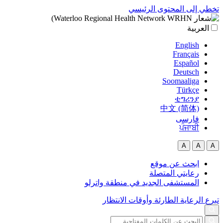
تخطي إلى المحتوى الرئيسي
العربية‏
English
Français
Español
Deutsch
Soomaaliga
Türkçe
ቲግሪንያ
中文 (简体)
فارسی
ਪੰਜਾਬੀ
A
A
A
ابحث عن موقع
رعايتي المتصلة
المستشفى الجديد في منطقة واترلو
تبرع
الرعاية الطارئة وأوقات الانتظار