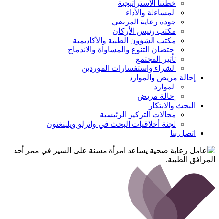
خطتنا الاستراتيجية
المساءلة والأداء
جودة رعاية المرضى
مكتب رئيس الأركان
مكتب الشؤون الطبية والأكاديمية
احتضان التنوع والمساواة والاندماج
تأثير المجتمع
الشراء واستفسارات الموردين
إحالة مريض
والموارد
الموارد
إحالة مريض
البحث
والابتكار
مجالات التركيز الرئيسية
لجنة أخلاقيات البحث في واترلو ويلينغتون
اتصل بنا