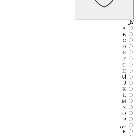
كل
A
B
C
D
E
F
G
H
أنا
J
K
L
M
N
O
P
س
R