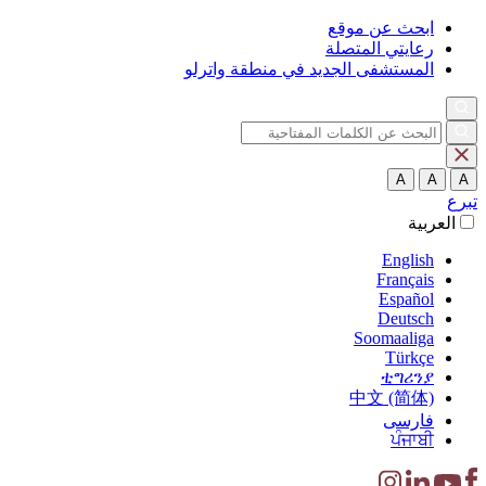
ابحث عن موقع
رعايتي المتصلة
المستشفى الجديد في منطقة واترلو
A
A
A
تبرع
العربية‏
English
Français
Español
Deutsch
Soomaaliga
Türkçe
ቲግሪንያ
中文 (简体)
فارسی
ਪੰਜਾਬੀ