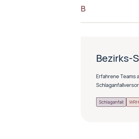
B
Bezirks-
Erfahrene Teams a
Schlaganfallversor
Schlaganfall
WRH