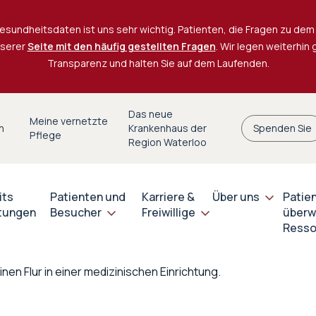
esundheitsdaten ist uns sehr wichtig. Patienten, die Fragen zu dem 
nserer
Seite mit den häufig gestellten Fragen
. Wir legen weiterhin
Transparenz und halten Sie auf dem Laufenden.
Das neue
Meine vernetzte
n
Krankenhaus der
Spenden Sie
Pflege
Region Waterloo
its
Patienten und
Karriere &
Über uns
Patie
stungen
Besucher
Freiwillige
überw
Resso