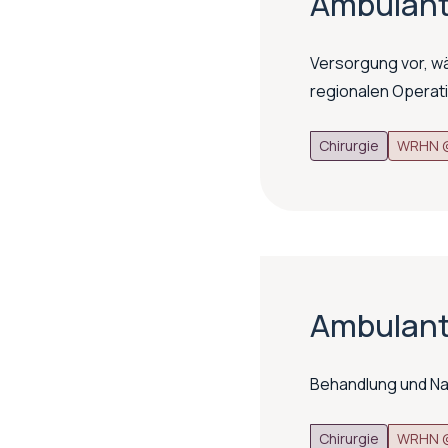
Ambulant
Versorgung vor, w
regionalen Operat
Chirurgie
WRHN @
Ambulante
Behandlung und Na
Chirurgie
WRHN @