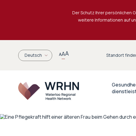
Der Schutz Ihrer persönlichen G
weitere Informationen auf u
A
A
A
Deutsch
Standort finde
Gesundhe
dienst
lei