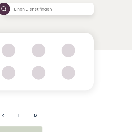
K
L
M
Y
Z