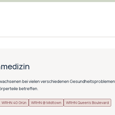
nmedizin
wachsenen bei vielen verschiedenen Gesundheitsproblemen,
örperteile betreffen.
WRHN 40 Grün
WRHN @ Midtown
WRHN Queen's Boulevard