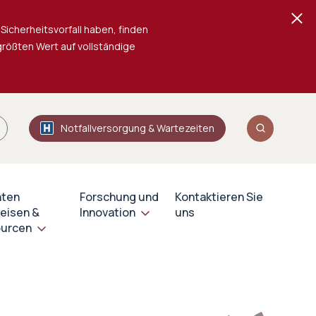
Sicherheitsvorfall haben, finden
 größten Wert auf vollständige
Notfallversorgung & Wartezeiten
nten
Forschung und
Kontaktieren Sie
eisen &
Innovation
uns
urcen