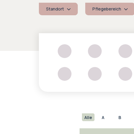
Standort
Pflegebereich
Alle
A
B
N
O
P