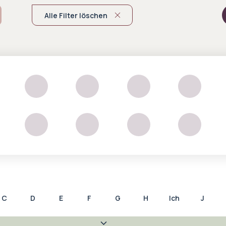
Alle Filter löschen
C
D
E
F
G
H
Ich
J
F
R
S
T
U
V
W
X