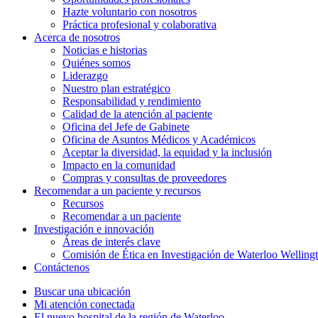
Hazte voluntario con nosotros
Práctica profesional y colaborativa
Acerca de nosotros
Noticias e historias
Quiénes somos
Liderazgo
Nuestro plan estratégico
Responsabilidad y rendimiento
Calidad de la atención al paciente
Oficina del Jefe de Gabinete
Oficina de Asuntos Médicos y Académicos
Aceptar la diversidad, la equidad y la inclusión
Impacto en la comunidad
Compras y consultas de proveedores
Recomendar a un paciente y
recursos
Recursos
Recomendar a un paciente
Investigación e
innovación
Áreas de interés clave
Comisión de Ética en Investigación de Waterloo Welling
Contáctenos
Buscar una ubicación
Mi atención conectada
El nuevo hospital de la región de Waterloo