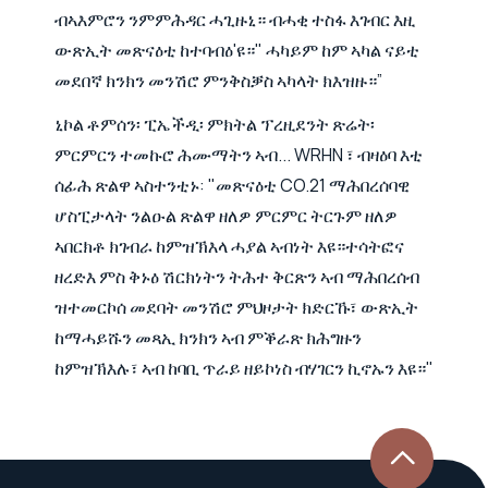
ብኣእምሮን ንምምሕዳር ሓጊዙኒ። ብሓቂ ተስፋ እገብር እዚ
ውጽኢት መጽናዕቲ ከተባብዕ'ዩ።" ሓካይም ከም ኣካል ናይቲ
መደበኛ ክንክን መንሽሮ ምንቅስቓስ ኣካላት ክእዝዙ።”
ኒኮል ቶምሰን፡ ፒኤችዲ፡ ምክትል ፕረዚደንት ጽሬት፡
ምርምርን ተመኩሮ ሕሙማትን ኣብ... WRHN ፣ ብዛዕባ እቲ
ሰፊሕ ጽልዋ ኣስተንቲኑ: "መጽናዕቲ CO.21 ማሕበረሰባዊ
ሆስፒታላት ንልዑል ጽልዋ ዘለዎ ምርምር ትርጉም ዘለዎ
ኣበርክቶ ክገብራ ከምዝኽእላ ሓያል ኣብነት እዩ።ተሳትፎና
ዘረድእ ምስ ቅኑዕ ሽርክነትን ትሕተ ቅርጽን ኣብ ማሕበረሰብ
ዝተመርኮሰ መደባት መንሽሮ ምህዞታት ክድርኹ፣ ውጽኢት
ከማሓይሹን መጻኢ ክንክን ኣብ ምቕራጽ ክሕግዙን
ከምዝኽእሉ፣ ኣብ ከባቢ ጥራይ ዘይኮነስ ብሃገርን ኪኖኡን እዩ።"