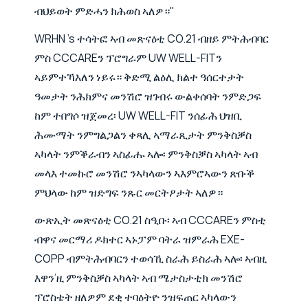
ብህይወት ምድሓን ክሕወስ ኣለዎ።"
WRHN 's ተሳትፎ ኣብ መጽናዕቲ CO.21 ብዘይ ምትሕብባር
ምስ CCCAREን ፕሮግራም UW WELL-FITን
ኣይምተኻእለን ነይሩ። ቅድሚ ልዕሊ ክልተ ዓሰርተታት
ዓመታት ንሕክምና መንሽሮ ዝገብሩ ውልቀሰባት ንምድጋፍ
ከም ተበግሶ ዝጀመረ፡ UW WELL-FIT ንሰፊሕ ህዝቢ
ሕሙማት ንምግልጋልን ቀጻሊ ኣማራጺታት ምንቅስቓስ
ኣካላት ንምቕራብን ኣስፊሑ ኣሎ፡ ምንቅስቓስ ኣካላት ኣብ
መላእ ተመኩሮ መንሽሮ ንኣካላውን ኣእምሮኣውን ጽቡቕ
ምህላው ከም ዝድግፍ ንጹር መርትዖታት ኣለዎ።
ውጽኢት መጽናዕቲ CO.21 ስዒቡ፡ ኣብ CCCAREን ምስቲ
ብዋና መርማሪ ዶክተር ኣኑፓም ባትራ ዝምራሕ EXE-
COPP ብምትሕብባርን ተወሳኺ ስራሕ ይስራሕ ኣሎ፡ ኣብዚ
እዋን’ዚ ምንቅስቓስ ኣካላት ኣብ ሜታስታቲክ መንሽሮ
ፕሮስቴት ዘለዎም ደቂ ተባዕትዮ ንዝፍጠር ኣካላውን