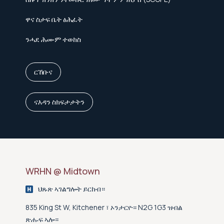
ዋና ስታፍ ቤት ፅሕፈት
ንሓደ ሕሙም ተወከስ
ርኸቡና
ናእዳን ስክፍታታትን
WRHN @ Midtown
ህጹጽ ኣገልግሎት ይርከብ።
835 King St W, Kitchener ፣ ኦንታርዮ። N2G 1G3 ዝብል
ጽሑፍ ኣሎ።