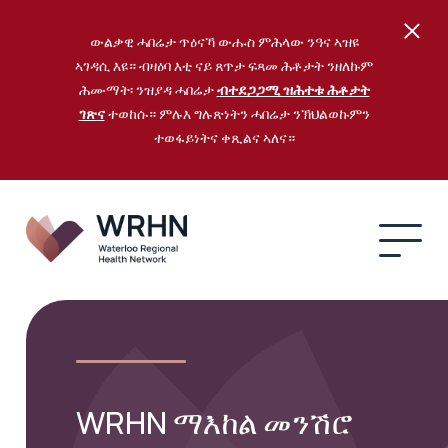
ውልቃዊ ሓበሬታ ጥዕናኻ ውሑስ ምሕላው ንዓና ኣዝዩ
ኣገዳሲ እዩ። ብዛዕባ እቲ ናይ ጸጥታ ፍጻመ ሕቶታት ንዘለኩም
ሕሙማት፡ ንዝያዳ ሓበሬታ
ብተደጋጋሚ ዝሕተቱ ሕቶታት
ገጽና
ተወከሱ። ምሉእ ግሉጽነትን ሓበሬታ ንኽህልወኩምን
ተወፋይነትና ቀጺልና ኣለና።
WRHN ማእከል መንሽሮ