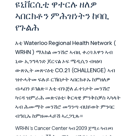
ዩኒቨርሲቲ ዋተርሉ ዘለዎ
ኣበርክቶን ምሕዝነትን ከባቢ
የጉልሕ
እቲ Waterloo Regional Health Network (
WRHN ) ማእከል መንሽሮ ኣብዚ ቀረባ እዋን ኣብ
ኒው ኢንግላንድ ጆርናል ኦፍ ሜዲሲን ብዛዕባ
ውጽኢት መጽናዕቲ CO.21 (CHALLENGE) ኣብ
ዝተሓትመ ፍሉይ ርኽበታት ኣበርክቶኡ ከምዘለዎ
ብሓበን ይገልጽ። እቲ ብጉጅለ ፈተነታት መንሽሮ
ካናዳ ዝምራሕ መጽናዕቲ፡ ቅርጻዊ ምንቅስቓስ ኣካላት
ኣብ ሕሙማት መንሽሮ መዓንጣ ብህይወት ምንባር
ብዓቢኡ ከምዘመሓይሽ ኣረጋጊጹ።
WRHN 's Cancer Center ካብ 2009 ጀሚሩ ካብ ዞባ