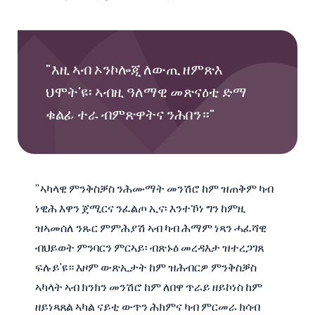
"እዚ ኣብ ኦንኮሎጂ ለውጢ ዘምጽእ
ህሞት'ዩ፡ ኣብዚ ዓለማዊ መጽናዕቲ ድማ
ቁልፊ ተራ ብምጽዋትና ንሕበን።"
"ኣካላዊ ምንቅስቓስ ንሕሙማት መንሽሮ ከም ዝጠቅም ካብ
ነዊሕ እዋን ጀሚርና ንፈልጦ ኢና፡ እንተኾነ ግን ከምዚ
ዝኣመሰለ ንጹር ምምሕያሽ ኣብ ካብ ሕማም ነጻን ሓፈሻዊ
ብህይወት ምንባርን ምርኣይ፡ ብጽኑዕ መረዳእታ ዝተረጋገጸ
ፍሉይ'ዩ። እዞም ውጽኢታት ከም ዝሕብርዎ ምንቅስቓስ
ኣካላት ኣብ ክንክን መንሽሮ ከም ለበዋ ጥራይ ዘይኮነስ ከም
ዘይነጻጸል ኣካል ናይቲ ውጥን ሕክምና ካብ ምርመራ ክሳብ