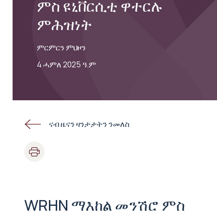
ምስ ዩኒቨርሲቲ ዋተርሉ
ምሕዝነት
ምርምርን ምህዞን
4 ሓምለ 2025 ዓ.ም
ናብ ዜናን ዛንታታትን ንመለስ
WRHN ማእከል መንሽሮ ምስ