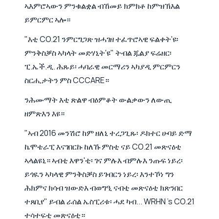
ኣእምሮኣውን ምንቁልቋል ብኸመይ ክምክቶ ከምዝኽእል
ይምርምር ኣሎ።
"እቲ CO.21 ንምርግጋጽ ዝሓገዘ ተፈጥሮኣዊ ፍልቀት'ዩ፡
ምንቅስቓስ ኣካላት መድሃኒት'ዩ" ትብል ጁልያ ፍሬዘር፡
ፒ.ኤች.ዲ. ሕጹይ፡ ሓባራዊ መርማሪን ኣካያዲ ምርምርን
ስርሒታትን ምስ CCCARE።
ንሕሙማት እቲ ጽልዋ ብዕምቆት ውልቃውን ለውጢ
ዘምጽእን እዩ።
"ኣብ 2016 መንሽሮ ከም ዘለኒ ተረጋጊጹ፡ ዶክተር ሁባይ ድማ
ኬሞቴራፒ እናገበርኩ ከለኹ ምስቲ ናይ CO.21 መጽናዕቲ
ኣላልዩኒ። ኣብቲ እዋን'ቲ፡ ገና ምሉእ ብምሉእ ንጡፍ ነይረ፡
ይጎዪን ኣካላዊ ምንቅስቓስ ይገብርን ነይረ፡ እንተኾነ ግን
ሕክምና ክሳብ ዝውድእ ብወግዒ ናብቲ መጽናዕቲ ክጽንበር
ተጸቢየ" ይብል ራሰል ኤስፒሪቱ፡ ሓደ ካብ... WRHN 's CO.21
ተሳተፍቲ መጽናዕቲ።