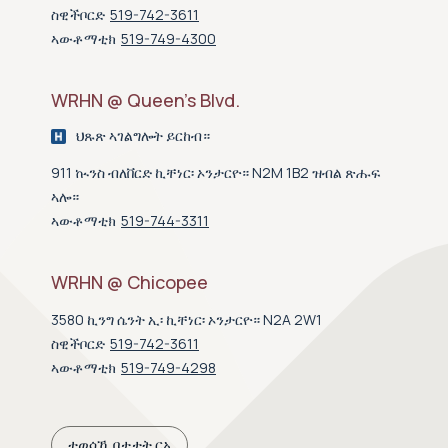
ስዊችቦርድ
519-742-3611
ኣውቶማቲክ
519-749-4300
WRHN @ Queen’s Blvd.
ህጹጽ ኣገልግሎት ይርከብ።
911 ኲንስ ብለቨርድ ኪቸነር፡ ኦንታርዮ። N2M 1B2 ዝብል ጽሑፍ
ኣሎ።
ኣውቶማቲክ
519-744-3311
WRHN @ Chicopee
3580 ኪንግ ሴንት ኢ፡ ኪቸነር፡ ኦንታርዮ። N2A 2W1
ስዊችቦርድ
519-742-3611
ኣውቶማቲክ
519-749-4298
ተወሳኺ ቦታታት ርአ