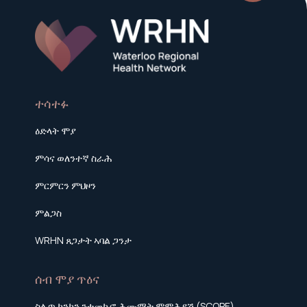
ተሳተፉ
ዕድላት ሞያ
ምሳና ወለንተኛ ስራሕ
ምርምርን ምህዞን
ምልጋስ
WRHN ጸጋታት ኣባል ጋንታ
ሰብ ሞያ ጥዕና
ስሉጥ ክንክን ንተመኩሮ ሕሙማት ምምሕያሽ (SCOPE)