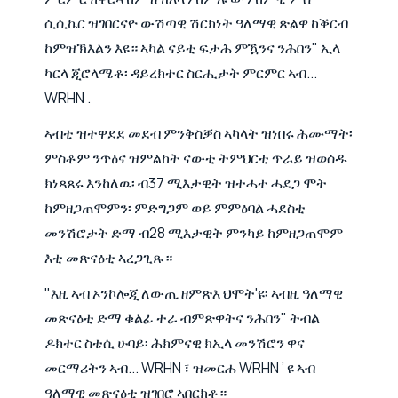
ሲሲኬር ዝገበርናዮ ውሽጣዊ ሽርክነት ዓለማዊ ጽልዋ ከቕርብ
ከምዝኽእልን እዩ። ኣካል ናይቲ ፍታሕ ምዃንና ንሕበን" ኢላ
ካርላ ጂሮላሜቶ፡ ዳይረክተር ስርሒታት ምርምር ኣብ...
WRHN .
ኣብቲ ዝተዋደደ መደብ ምንቅስቓስ ኣካላት ዝነበሩ ሕሙማት፡
ምስቶም ንጥዕና ዝምልከት ናውቲ ትምህርቲ ጥራይ ዝወሰዱ
ክነጻጸሩ እንከለዉ፡ ብ37 ሚእታዊት ዝተሓተ ሓደጋ ሞት
ከምዘጋጠሞምን፡ ምድግጋም ወይ ምምዕባል ሓደስቲ
መንሽሮታት ድማ ብ28 ሚእታዊት ምንካይ ከምዘጋጠሞም
እቲ መጽናዕቲ ኣረጋጊጹ።
"እዚ ኣብ ኦንኮሎጂ ለውጢ ዘምጽእ ህሞት'ዩ፡ ኣብዚ ዓለማዊ
መጽናዕቲ ድማ ቁልፊ ተራ ብምጽዋትና ንሕበን" ትብል
ዶክተር ስቴሲ ሁባይ፡ ሕክምናዊ ክኢላ መንሽሮን ዋና
መርማሪትን ኣብ... WRHN ፣ ዝመርሐ WRHN ’ ዩ ኣብ
ዓለማዊ መጽናዕቲ ዝገበሮ ኣበርክቶ።