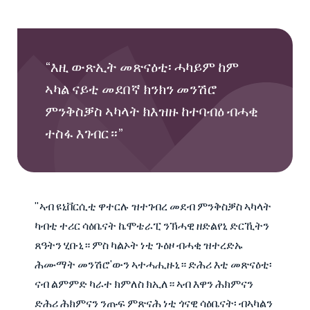
“እዚ ውጽኢት መጽናዕቲ፡ ሓካይም ከም
ኣካል ናይቲ መደበኛ ክንክን መንሽሮ
ምንቅስቓስ ኣካላት ክእዝዙ ከተባብዕ ብሓቂ
ተስፋ እገብር።”
"ኣብ ዩኒቨርሲቲ ዋተርሉ ዝተገብረ መደብ ምንቅስቓስ ኣካላት
ካብቲ ተሪር ሳዕቤናት ኬሞቴራፒ ንኽሓዊ ዘድልየኒ ድርኺትን
ጸዓትን ሂቡኒ። ምስ ካልኦት ነቲ ጉዕዞ ብሓቂ ዝተረድኡ
ሕሙማት መንሽሮ'ውን ኣተሓሒዙኒ። ድሕሪ እቲ መጽናዕቲ፡
ናብ ልምምድ ካራተ ክምለስ ክኢለ። ኣብ እዋን ሕክምናን
ድሕሪ ሕክምናን ንጡፍ ምጽናሕ ነቲ ጎናዊ ሳዕቤናት፡ ብኣካልን