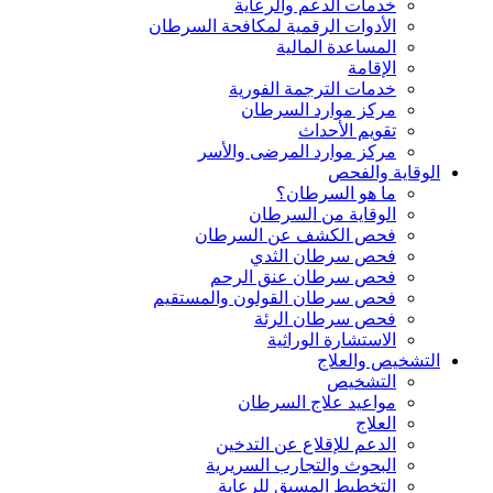
خدمات الدعم والرعاية
الأدوات الرقمية لمكافحة السرطان
المساعدة المالية
الإقامة
خدمات الترجمة الفورية
مركز موارد السرطان
تقويم الأحداث
مركز موارد المرضى والأسر
الوقاية والفحص
ما هو السرطان؟
الوقاية من السرطان
فحص الكشف عن السرطان
فحص سرطان الثدي
فحص سرطان عنق الرحم
فحص سرطان القولون والمستقيم
فحص سرطان الرئة
الاستشارة الوراثية
التشخيص والعلاج
التشخيص
مواعيد علاج السرطان
العلاج
الدعم للإقلاع عن التدخين
البحوث والتجارب السريرية
التخطيط المسبق للرعاية