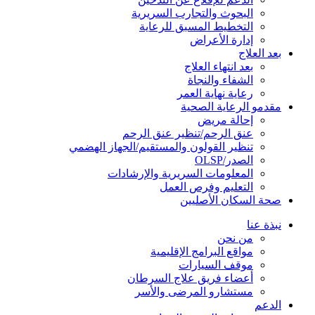
البحوث والتجارب السريرية
التخطيط المسبق للرعاية
إدارة الأعراض
بعد العلاج
بعد انتهاء العلاج
الشفاء والنجاة
رعاية نهاية العمر
مقدمو الرعاية الصحية
إحالة مريض
عنق الرحم/تنظير عنق الرحم
تنظير القولون والمستقيم/الجهاز الهضمي
الصدر/OLSP
المعلومات السريرية والإرشادات
التعليم وفرص العمل
صحة السكان الأصليين
نبذة عنا
من نحن
مواقع البرامج الإقليمية
موقف السيارات
أعضاء فريق علاج السرطان
مستشارو المرضى والأسر
الدعم