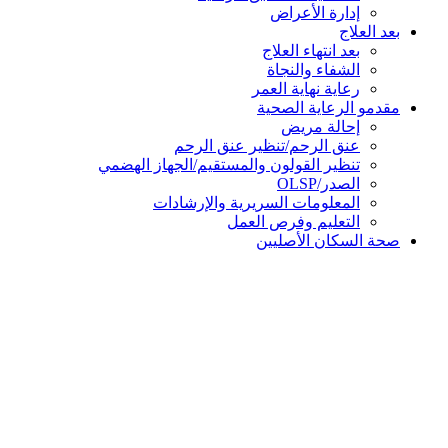
إدارة الأعراض
بعد العلاج
بعد انتهاء العلاج
الشفاء والنجاة
رعاية نهاية العمر
مقدمو الرعاية الصحية
إحالة مريض
عنق الرحم/تنظير عنق الرحم
تنظير القولون والمستقيم/الجهاز الهضمي
الصدر/OLSP
المعلومات السريرية والإرشادات
التعليم وفرص العمل
صحة السكان الأصليين