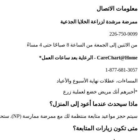
معلومات الاتصال
ممرضة مرشدة لزراعة الخلايا الجذعية
226-750-9099
من الاثنين إلى الجمعة من الساعة 8 صباحًا حتى 4 مساءً
CareChart@Home - الرعاية بعد ساعات العمل*
1-877-681-3057
المساءات، عطلات نهاية الأسبوع والأعياد
*أخبرهم أنك مريض خضع لعملية زرع
ماذا سيحدث عندما أعود إلى المنزل؟
سيتم حجز مواعيد متابعة منتظمة لك مع ممرضة ممارسة (NP). ستحصل على ورقة ملخص الخروج من المستشفى التي توضح مواعيد زياراتك المستقبلية لمركز السرطان والأدوية التي ستتناولها في المنزل.
متى تكون زيارات المتابعة؟