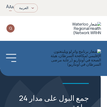
A
A
A
العربية‏
جمع البول على مدار 24