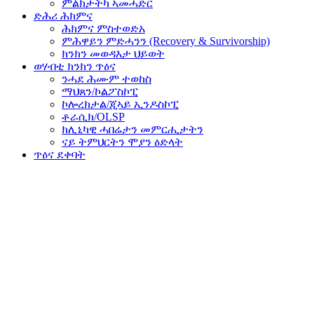
ምልክታትካ ኣመሓድር
ድሕሪ ሕክምና
ሕክምና ምስተወድአ
ምሕዋይን ምድሓንን (Recovery & Survivorship)
ክንክን መወዳእታ ህይወት
ወሃብቲ ክንክን ጥዕና
ንሓደ ሕሙም ተወከስ
ማህጸን/ኮልፖስኮፒ
ኮሎረክታል/ጂኣይ ኢንዶስኮፒ
ቶራሲክ/OLSP
ክሊኒካዊ ሓበሬታን መምርሒታትን
ናይ ትምህርትን ሞያን ዕድላት
ጥዕና ደቀባት