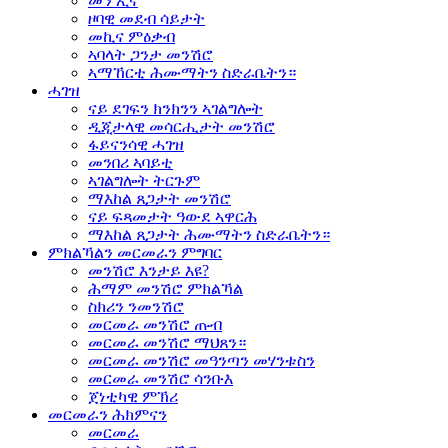
መን ኢና
ዞባዊ መደብ ሳይታት
መኪና ምዕቃብ
ኣባላት ጋንታ መንሽሮ
ኣማኸርቲ ሕሙማትን ስድራቤትን።
ሓገዝ
ናይ ደገፍን ክንክንን ኣገልግሎት
ዲጂታላዊ መሳርሒታት መንሽሮ
ፋይናንሳዊ ሓገዝ
መንበሪ ኣባይቲ
ኣገልግሎት ትርጉም
ማእከል ጸጋታት መንሽሮ
ናይ ፍጻመታት ዓውደ ኣዋርሕ
ማእከል ጸጋታት ሕሙማትን ስድራቤትን።
ምክልኻልን መርመራን ምግባር
መንሽሮ እንታይ እዩ?
ሕማም መንሽሮ ምክልኻል
ስክሪን ንመንሽሮ
መርመራ መንሽሮ ጡብ
መርመራ መንሽሮ ማህጸን።
መርመራ መንሽሮ መዓንጣን መሃንቱስን
መርመራ መንሽሮ ሳንቡእ
ጀነቲካዊ ምኽሪ
መርመራን ሕክምናን
መርመራ