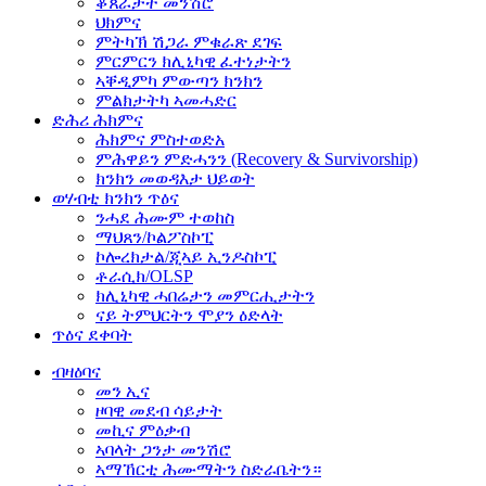
ቆጸራታት መንሽሮ
ህክምና
ምትካኽ ሽጋራ ምቁራጽ ደገፍ
ምርምርን ክሊኒካዊ ፈተነታትን
ኣቐዲምካ ምውጣን ክንክን
ምልክታትካ ኣመሓድር
ድሕሪ ሕክምና
ሕክምና ምስተወድአ
ምሕዋይን ምድሓንን (Recovery & Survivorship)
ክንክን መወዳእታ ህይወት
ወሃብቲ ክንክን ጥዕና
ንሓደ ሕሙም ተወከስ
ማህጸን/ኮልፖስኮፒ
ኮሎረክታል/ጂኣይ ኢንዶስኮፒ
ቶራሲክ/OLSP
ክሊኒካዊ ሓበሬታን መምርሒታትን
ናይ ትምህርትን ሞያን ዕድላት
ጥዕና ደቀባት
ብዛዕባና
መን ኢና
ዞባዊ መደብ ሳይታት
መኪና ምዕቃብ
ኣባላት ጋንታ መንሽሮ
ኣማኸርቲ ሕሙማትን ስድራቤትን።