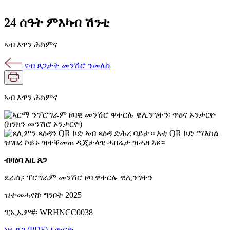
24 ሰዓት ምእካብ ሽንቲ
ኣብ እዋን ሕክምና
ናብ ጸጋታት መንሽሮ ንመለስ
ኣብ እዋን ሕክምና
ብዛዕባ እዚ ጸጋ
ደራሲ፡ ፕሮግራም መንሽሮ ዞባ ዋተርሉ ዌሊንግተን
ዝተመሓየሸ፡ ግንቦት 2025
ፒኢኤም#፡ WRHNCC0038
ነዚ ጸጋ (PDF) ኣውርድ