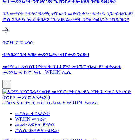
ኣብ መድሃኒታት ንጥዕና ዓጽሚ ክንከታተሎ ዘለና ጎናዊ ሳዕቤናት
ንሕሙማት ንጥዕና ዓጽሚ ዝኸውን መድሃኒታት ዝወስዱ ጸጋ፡ ብዛዕባኦም
ምስ ጋንታኻ ክትረኽብዎም ዝግባእ ልሙዳት ጎናዊ ሳዕቤናት ዝዝርዝር።
ስርዓት ምድህሳስ
ብሓኪም ዝተኣዘዙ መድሃኒታት ብኸመይ ንረክብ
መምርሒ ኣብ ስጉምትታት ንሕክምና መንሽሮ ብሓኪም ዝተኣዘዙ
መድሃኒታትኩም ኣብ... WRHN ሲ.ሲ.
ርኸቡና
ናብ ቀንዲ መርበብ ሓበሬታ WRHN ተመለስ
መግለጺ ተበጻሕነት
WRHN መሰረት
መሬት ኣፍልጦ ምሃብ
ፖሊሲ ውልቃዊ ሓበሬታ