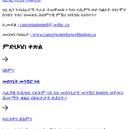
ነዚ ጸጋ ንሓበሬታኻ ጥራይ ተጠቐመሉ። ካብ ሓኪምካ ወይ ካልኦት ሰብ ሞያ
ክንክን ጥዕና ዝመጽእ ሕክምናዊ ምኽሪ ዝትክእ ኣይኮነን።
ኢመይል
፡ cancerpatiented@ wrhn .ca
መርበብ ሓበሬታ
፡ www.cancerwaterloowellington.ca
ምድህሳስ ቀጽል
ህክምና
መድሃኒት መንሽሮ ኣፍ
ሓፈሻዊ ትሕዝቶ ናይቶም ናይ ኣፍ መድሃኒታት መንሽሮ ክወስዱ ዝጀመሩ
ሕሙማት ቁልፊ ስክፍታታት ድሕነት።
ኣብ እዋን ሕክምና