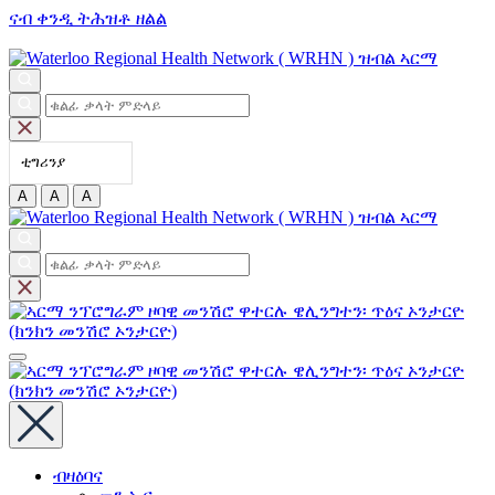
ናብ ቀንዲ ትሕዝቶ ዘልል
ቲግሪንያ
A
A
A
ብዛዕባና