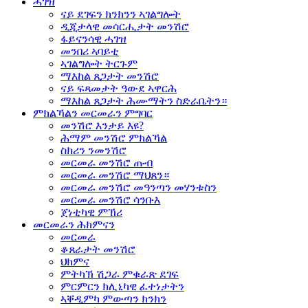
ሓገዝ
ናይ ደገፍን ክንክንን ኣገልግሎት
ዲጂታላዊ መሳርሒታት መንሽሮ
ፋይናንሳዊ ሓገዝ
መንበሪ ኣባይቲ
ኣገልግሎት ትርጉም
ማእከል ጸጋታት መንሽሮ
ናይ ፍጻመታት ዓውደ ኣዋርሕ
ማእከል ጸጋታት ሕሙማትን ስድራቤትን።
ምክልኻልን መርመራን ምግባር
መንሽሮ እንታይ እዩ?
ሕማም መንሽሮ ምክልኻል
ስክሪን ንመንሽሮ
መርመራ መንሽሮ ጡብ
መርመራ መንሽሮ ማህጸን።
መርመራ መንሽሮ መዓንጣን መሃንቱስን
መርመራ መንሽሮ ሳንቡእ
ጀነቲካዊ ምኽሪ
መርመራን ሕክምናን
መርመራ
ቆጸራታት መንሽሮ
ህክምና
ምትካኽ ሽጋራ ምቁራጽ ደገፍ
ምርምርን ክሊኒካዊ ፈተነታትን
ኣቐዲምካ ምውጣን ክንክን