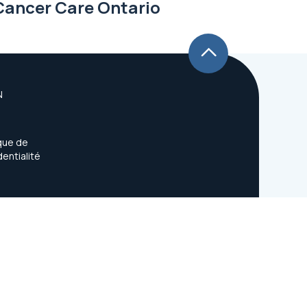
 Cancer Care Ontario
N
ique de
dentialité