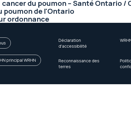
 du cancer du poumon – Santé Ontario /
 poumon de l'Ontario
ur ordonnance
Déclaration
WRH
ous
d'accessibilité
HN principal WRHN
Reconnaissance des
Polit
terres
confi