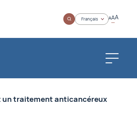
A
A
A
Français
nt un traitement anticancéreux