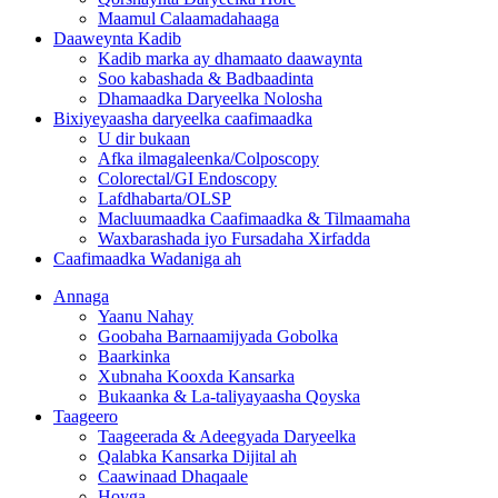
Maamul Calaamadahaaga
Daaweynta Kadib
Kadib marka ay dhamaato daawaynta
Soo kabashada & Badbaadinta
Dhamaadka Daryeelka Nolosha
Bixiyeyaasha daryeelka caafimaadka
U dir bukaan
Afka ilmagaleenka/Colposcopy
Colorectal/GI Endoscopy
Lafdhabarta/OLSP
Macluumaadka Caafimaadka & Tilmaamaha
Waxbarashada iyo Fursadaha Xirfadda
Caafimaadka Wadaniga ah
Annaga
Yaanu Nahay
Goobaha Barnaamijyada Gobolka
Baarkinka
Xubnaha Kooxda Kansarka
Bukaanka & La-taliyayaasha Qoyska
Taageero
Taageerada & Adeegyada Daryeelka
Qalabka Kansarka Dijital ah
Caawinaad Dhaqaale
Hoyga