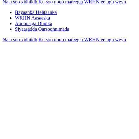
Nala soo xidhiidh
Ku soo noqo mareegta WRHN ee ugu weyn
Bayaanka Helitaanka
WRHN Aasaaska
Aqoonsiga Dhulka
Siyaasadda Qarsoonnimada
Nala soo xidhiidh
Ku soo noqo mareegta WRHN ee ugu weyn