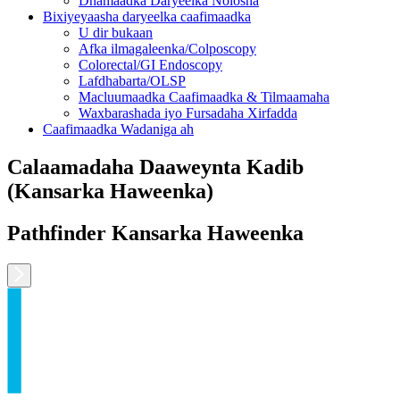
Dhamaadka Daryeelka Nolosha
Bixiyeyaasha daryeelka caafimaadka
U dir bukaan
Afka ilmagaleenka/Colposcopy
Colorectal/GI Endoscopy
Lafdhabarta/OLSP
Macluumaadka Caafimaadka & Tilmaamaha
Waxbarashada iyo Fursadaha Xirfadda
Caafimaadka Wadaniga ah
Calaamadaha Daaweynta Kadib
(Kansarka Haweenka)
Pathfinder Kansarka Haweenka