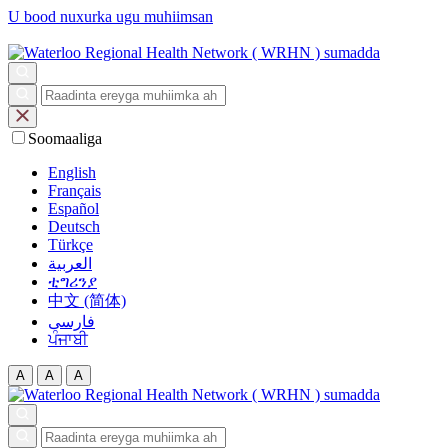
U bood nuxurka ugu muhiimsan
Soomaaliga
English
Français
Español
Deutsch
Türkçe
العربية‏
ቲግሪንያ
中文 (简体)
فارسی
ਪੰਜਾਬੀ
A
A
A