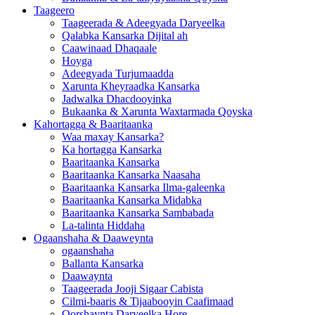
Taageero
Taageerada & Adeegyada Daryeelka
Qalabka Kansarka Dijital ah
Caawinaad Dhaqaale
Hoyga
Adeegyada Turjumaadda
Xarunta Kheyraadka Kansarka
Jadwalka Dhacdooyinka
Bukaanka & Xarunta Waxtarmada Qoyska
Kahortagga & Baaritaanka
Waa maxay Kansarka?
Ka hortagga Kansarka
Baaritaanka Kansarka
Baaritaanka Kansarka Naasaha
Baaritaanka Kansarka Ilma-galeenka
Baaritaanka Kansarka Midabka
Baaritaanka Kansarka Sambabada
La-talinta Hiddaha
Ogaanshaha & Daaweynta
ogaanshaha
Ballanta Kansarka
Daawaynta
Taageerada Jooji Sigaar Cabista
Cilmi-baaris & Tijaabooyin Caafimaad
Qorshaynta Daryeelka Hore