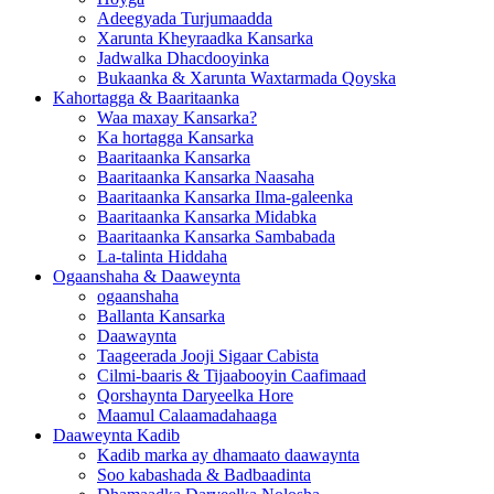
Adeegyada Turjumaadda
Xarunta Kheyraadka Kansarka
Jadwalka Dhacdooyinka
Bukaanka & Xarunta Waxtarmada Qoyska
Kahortagga & Baaritaanka
Waa maxay Kansarka?
Ka hortagga Kansarka
Baaritaanka Kansarka
Baaritaanka Kansarka Naasaha
Baaritaanka Kansarka Ilma-galeenka
Baaritaanka Kansarka Midabka
Baaritaanka Kansarka Sambabada
La-talinta Hiddaha
Ogaanshaha & Daaweynta
ogaanshaha
Ballanta Kansarka
Daawaynta
Taageerada Jooji Sigaar Cabista
Cilmi-baaris & Tijaabooyin Caafimaad
Qorshaynta Daryeelka Hore
Maamul Calaamadahaaga
Daaweynta Kadib
Kadib marka ay dhamaato daawaynta
Soo kabashada & Badbaadinta