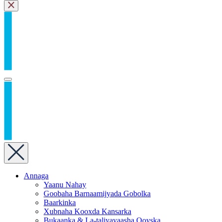
Annaga
Yaanu Nahay
Goobaha Barnaamijyada Gobolka
Baarkinka
Xubnaha Kooxda Kansarka
Bukaanka & La-taliyayaasha Qoyska