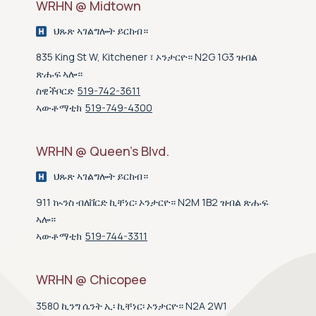
WRHN @ Midtown
ህጹጽ ኣገልግሎት ይርከብ።
835 King St W, Kitchener ፣ ኦንታርዮ። N2G 1G3 ዝብል
ጽሑፍ ኣሎ።
ስዊችቦርድ
519-742-3611
ኣውቶማቲክ
519-749-4300
WRHN @ Queen’s Blvd.
ህጹጽ ኣገልግሎት ይርከብ።
911 ኲንስ ብለቨርድ ኪቸነር፡ ኦንታርዮ። N2M 1B2 ዝብል ጽሑፍ
ኣሎ።
ኣውቶማቲክ
519-744-3311
WRHN @ Chicopee
3580 ኪንግ ሴንት ኢ፡ ኪቸነር፡ ኦንታርዮ። N2A 2W1