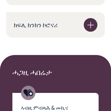
ክፍሊ ክንክን ኮሮናሪ
ሓጋዚ ሓበሬታ
ኣብዚ ምብጻሕ & መኪና