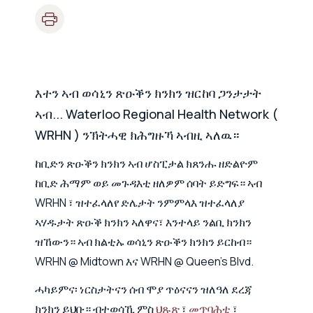
እተን ኣብ ወሳኒን ጽዑቕን ክንክን ዝርከባ ጋንታታት
ኣብ... Waterloo Regional Health Network (
WRHN ) ንኽትሓዊ ክሕግዙኻ ኣብዚ ኣለዉ።
ከቢድን ጽዑቕን ክንክን ኣብ ሆስፒታል ክጸንሑ ዘድልዮም
ከቢድ ሕማም ወይ መጉዳእቲ ዘለዎም ሰባት ይድግፍ። ኣብ
WRHN ፣ ዝተፈላለየ ድሌታት ንምምላእ ዝተፈላለያ
ኣሃዱታት ጽዑቕ ክንክን ኣለዋና፣ እንተላይ ንልቢ ክንክን
ዝኸውን። ኣብ ክልቲኡ ወሳኒን ጽዑቕን ክንክን ይርከብ።
WRHN @ Midtown እና WRHN @ Queen’s Blvd.
ሓካይምና፡ ነርስታትናን ሰብ ሞያ ጥዕናናን ዝለዓለ ደረጃ
ክንክን ይህቡ። ብተወሳኺ ምስ
ህጹጽ
፣
መጥባሕቲ
፣