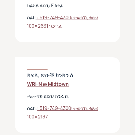
ካልኣይ ደርቢ፡ F ክንፊ
ስልኪ
፡ 519-749-4300፡ ተወሳኺ ቁጽሪ
100። 2631 ዓ.ም.ፈ
ክፍሊ ጽዑቕ ክንክን ለ
WRHN @ Midtown
ሓሙሻይ ደርቢ፡ ክንፊ ቢ
ስልኪ
፡ 519-749-4300፡ ተወሳኺ ቁጽሪ
100። 2137