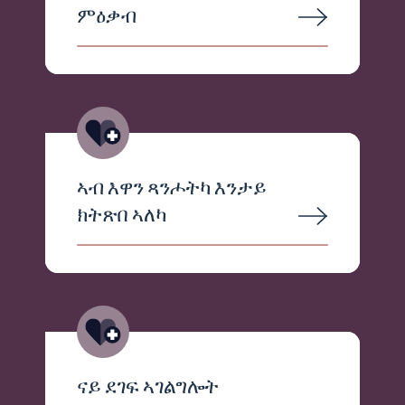
ምዕቃብ
ኣብ እዋን ጻንሖትካ እንታይ
ክትጽበ ኣለካ
ናይ ደገፍ ኣገልግሎት