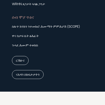
WRHN ጸጋታት ኣባል ጋንታ
ሰብ ሞያ ጥዕና
ስሉጥ ክንክን ንተመኩሮ ሕሙማት ምምሕያሽ (SCOPE)
ዋና ስታፍ ቤት ፅሕፈት
ንሓደ ሕሙም ተወከስ
ርኸቡና
ናእዳን ስክፍታታትን