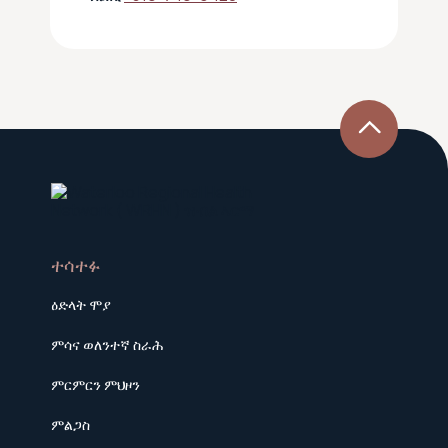
ተሳተፉ
ዕድላት ሞያ
ምሳና ወለንተኛ ስራሕ
ምርምርን ምህዞን
ምልጋስ