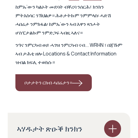
ከምኡ’ውን ካልኦት መደባት ብቐረባ ንሰርሕ፣ ክንክን
ምትእስሳር ንኽህልዎ። ሕቶታትኩም ንምምላስ፡ ሓድሽ
ሓበሬታ ንምክፋል፡ ከምኡ’ውን ኣብ እዋን ጻንሖት
ሆስፒታልኩም ንምድጋፍ ኣብዚ ኣለና።
ንዓና ንምርካብ ወይ ሓገዝ ንምርካብ ናብ... WRHN ፣ በጃኹም
ኣብ ታሕቲ ዘሎ Locations & Contact Information
ዝብል ክፍሊ ተወከሱ።
ቦታታትን ርክብ ሓበሬታን።
ኣሃዱታት ጽዑቕ ክንክን