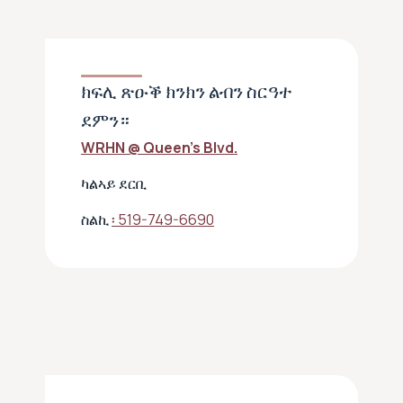
ክፍሊ ጽዑቕ ክንክን ልብን ስርዓተ
ደምን።
WRHN @ Queen’s Blvd.
ካልኣይ ደርቢ
ስልኪ
፡ 519-749-6690