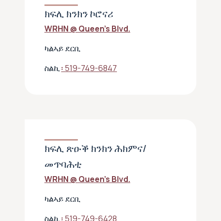
ክፍሊ ክንክን ኮሮናሪ
WRHN @ Queen’s Blvd.
ካልኣይ ደርቢ
ስልኪ
፡ 519-749-6847
ክፍሊ ጽዑቕ ክንክን ሕክምና/
መጥባሕቲ
WRHN @ Queen’s Blvd.
ካልኣይ ደርቢ
ስልኪ
፡ 519-749-6428