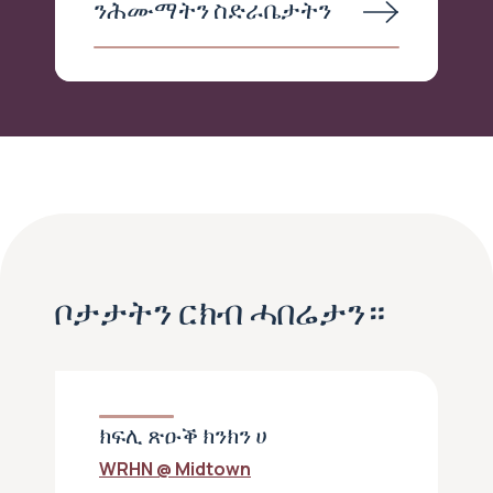
ንሕሙማትን ስድራቤታትን
ቦታታትን ርክብ ሓበሬታን።
ክፍሊ ጽዑቕ ክንክን ሀ
WRHN @ Midtown