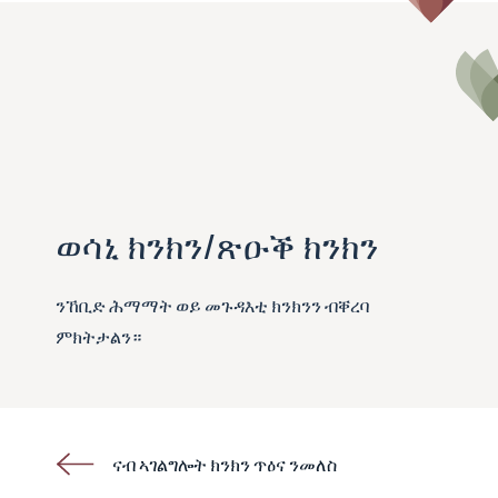
ወሳኒ ክንክን/ጽዑቕ ክንክን
ንኸቢድ ሕማማት ወይ መጉዳእቲ ክንክንን ብቐረባ
ምክትታልን።
ናብ ኣገልግሎት ክንክን ጥዕና ንመለስ