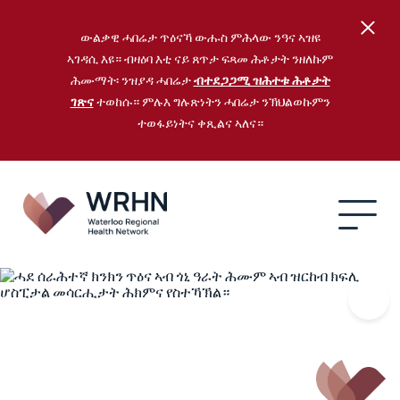
ውልቃዊ ሓበሬታ ጥዕናኻ ውሑስ ምሕላው ንዓና ኣዝዩ
ኣገዳሲ እዩ። ብዛዕባ እቲ ናይ ጸጥታ ፍጻመ ሕቶታት ንዘለኩም
ሕሙማት፡ ንዝያዳ ሓበሬታ
ብተደጋጋሚ ዝሕተቱ ሕቶታት
ገጽና
ተወከሱ። ምሉእ ግሉጽነትን ሓበሬታ ንኽህልወኩምን
ተወፋይነትና ቀጺልና ኣለና።