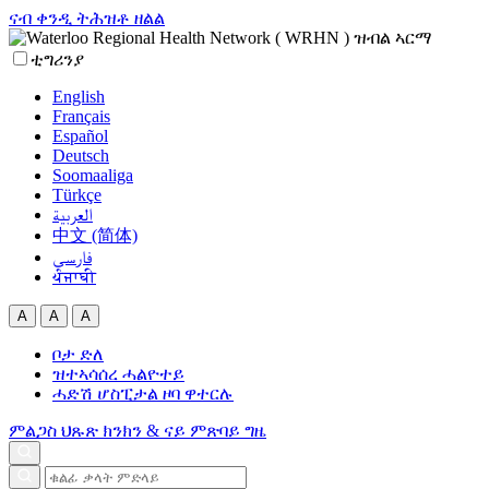
ናብ ቀንዲ ትሕዝቶ ዘልል
ቲግሪንያ
English
Français
Español
Deutsch
Soomaaliga
Türkçe
العربية‏
中文 (简体)
فارسی
ਪੰਜਾਬੀ
A
A
A
ቦታ ድለ
ዝተኣሳሰረ ሓልዮተይ
ሓድሽ ሆስፒታል ዞባ ዋተርሉ
ምልጋስ
ህጹጽ ክንክን & ናይ ምጽባይ ግዜ