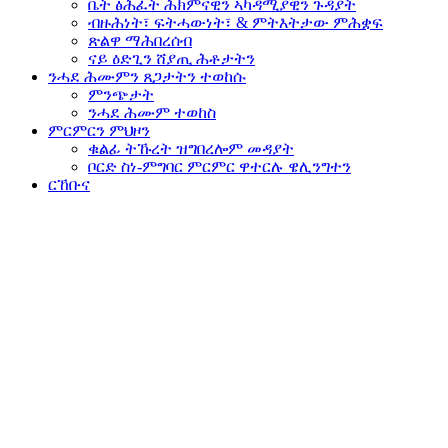
ቤት ፅሕፈት ሕክምናዊን ኣካዳሚያዊን ጉዳያት
ብዙሕነት፣ ፍትሓውነት፣ & ምትእትታው ምሕቋፍ
ጽልዋ ማሕበረሰብ
ናይ ዕድጊን ሸያጢ ሕቶታትን
ንሓደ ሕሙምን
ጸጋታትን
ተወከሱ
ምንጭታት
ንሓደ ሕሙም ተወከስ
ምርምርን
ምህዞን
ቁልፊ ትኹረት ዝግበረሎም መዳያት
ቦርድ ስነ-ምግባር ምርምር ዋተርሉ ዌሊንግተን
ርኸቡና