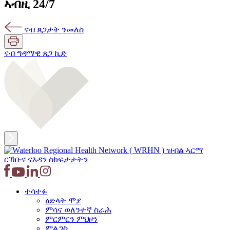
ኣብዚ 24/7
ናብ ጸጋታት ንመለስ
ናብ ግዳማዊ ጸጋ ኪድ
ርኸቡና
ናእዳን ስክፍታታትን
ተሳተፉ
ዕድላት ሞያ
ምሳና ወለንተኛ ስራሕ
ምርምርን ምህዞን
ምልጋስ