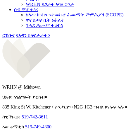
WRHN ጸጋታት ኣባል ጋንታ
ሰብ ሞያ ጥዕና
ስሉጥ ክንክን ንተመኩሮ ሕሙማት ምምሕያሽ (SCOPE)
ዋና ስታፍ ቤት ፅሕፈት
ንሓደ ሕሙም ተወከስ
ርኸቡና
ናእዳን ስክፍታታትን
WRHN @ Midtown
ህጹጽ ኣገልግሎት ይርከብ።
835 King St W, Kitchener ፣ ኦንታርዮ። N2G 1G3 ዝብል ጽሑፍ ኣሎ።
ስዊችቦርድ
519-742-3611
ኣውቶማቲክ
519-749-4300