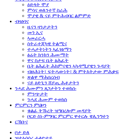
ዕድላት ሞያ
ምሳና ወለንተኛ ስራሕ
ሞያዊ & ናይ ምትሕብባር ልምምድ
ብዛዕባና
ዜናን ዛንታታትን
መን ኢና
ኣመራርሓ
ስትራተጂካዊ ትልሚና
ተሓታትነትን ኣፈፃፅማን
ፅሬት ክንክን ሕሙማት
ዋና ስታፍ ቤት ፅሕፈት
ቤት ፅሕፈት ሕክምናዊን ኣካዳሚያዊን ጉዳያት
ብዙሕነት፣ ፍትሓውነት፣ & ምትእትታው ምሕቋፍ
ጽልዋ ማሕበረሰብ
ናይ ዕድጊን ሸያጢ ሕቶታትን
ንሓደ ሕሙምን
ጸጋታትን
ተወከሱ
ምንጭታት
ንሓደ ሕሙም ተወከስ
ምርምርን
ምህዞን
ቁልፊ ትኹረት ዝግበረሎም መዳያት
ቦርድ ስነ-ምግባር ምርምር ዋተርሉ ዌሊንግተን
ርኸቡና
ቦታ ድለ
ዝተኣሳሰረ ሓልዮተይ