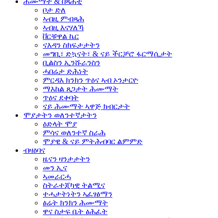
ሕሙማት &
በጻሕቲ
ቦታ ድለ
ኣብዚ ምብጻሕ
ኣብዚ እናሃለኻ
ቨርቹዋል ኬር
ናእዳን ስክፍታታትን
መግቢ፣ ድኳናት፣ & ናይ ችርቻሮ ፋርማሲታት
ቢልስን ኢንሹራንስን
ሓበሬታ ድሕነት
ምርዳእ ክንክን ጥዕና ኣብ ኦንታርዮ
ማእከል ጸጋታት ሕሙማት
ጥዕና ደቀባት
ናይ ሕሙማት ኣዋጅ ክብርታት
ሞያታትን
ወለንተኛታትን
ዕድላት ሞያ
ምሳና ወለንተኛ ስራሕ
ሞያዊ & ናይ ምትሕብባር ልምምድ
ብዛዕባና
ዜናን ዛንታታትን
መን ኢና
ኣመራርሓ
ስትራተጂካዊ ትልሚና
ተሓታትነትን ኣፈፃፅማን
ፅሬት ክንክን ሕሙማት
ዋና ስታፍ ቤት ፅሕፈት