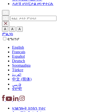
ሓድሽ ሆስፒታል ዞባ ዋተርሉ
A
A
A
ምልጋስ
ቲግሪንያ
English
Français
Español
Deutsch
Soomaaliga
Türkçe
العربية‏
中文 (简体)
فارسی
ਪੰਜਾਬੀ
ኣገልግሎት
ክንክን ጥዕና