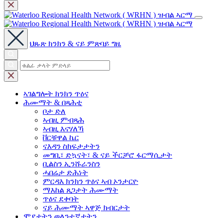
ህጹጽ ክንክን & ናይ ምጽባይ ግዜ
ኣገልግሎት
ክንክን ጥዕና
ሕሙማት &
በጻሕቲ
ቦታ ድለ
ኣብዚ ምብጻሕ
ኣብዚ እናሃለኻ
ቨርቹዋል ኬር
ናእዳን ስክፍታታትን
መግቢ፣ ድኳናት፣ & ናይ ችርቻሮ ፋርማሲታት
ቢልስን ኢንሹራንስን
ሓበሬታ ድሕነት
ምርዳእ ክንክን ጥዕና ኣብ ኦንታርዮ
ማእከል ጸጋታት ሕሙማት
ጥዕና ደቀባት
ናይ ሕሙማት ኣዋጅ ክብርታት
ሞያታትን
ወለንተኛታትን