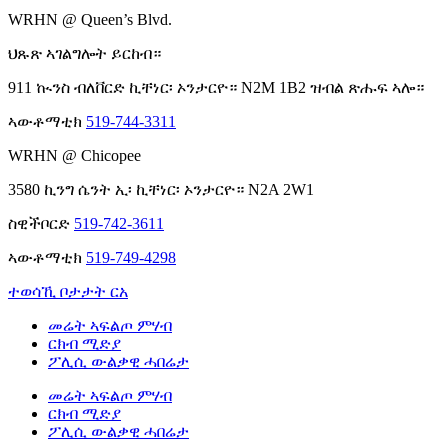
WRHN @ Queen’s Blvd.
ህጹጽ ኣገልግሎት ይርከብ።
911 ኲንስ ብለቨርድ ኪቸነር፡ ኦንታርዮ። N2M 1B2 ዝብል ጽሑፍ ኣሎ።
ኣውቶማቲክ
519-744-3311
WRHN @ Chicopee
3580 ኪንግ ሴንት ኢ፡ ኪቸነር፡ ኦንታርዮ። N2A 2W1
ስዊችቦርድ
519-742-3611
ኣውቶማቲክ
519-749-4298
ተወሳኺ ቦታታት ርአ
መሬት ኣፍልጦ ምሃብ
ርክብ ሚድያ
ፖሊሲ ውልቃዊ ሓበሬታ
መሬት ኣፍልጦ ምሃብ
ርክብ ሚድያ
ፖሊሲ ውልቃዊ ሓበሬታ