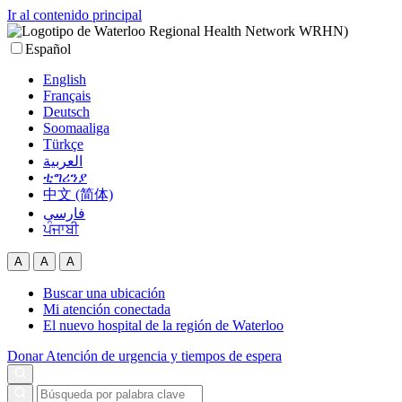
Ir al contenido principal
Español
English
Français
Deutsch
Soomaaliga
Türkçe
العربية‏
ቲግሪንያ
中文 (简体)
فارسی
ਪੰਜਾਬੀ
A
A
A
Buscar una ubicación
Mi atención conectada
El nuevo hospital de la región de Waterloo
Donar
Atención de urgencia y tiempos de espera