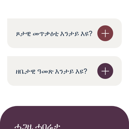
ጾታዊ መጥቃዕቲ እንታይ እዩ?
ዘቤታዊ ዓመጽ እንታይ እዩ?
ሓጋዚ ሓበሬታ