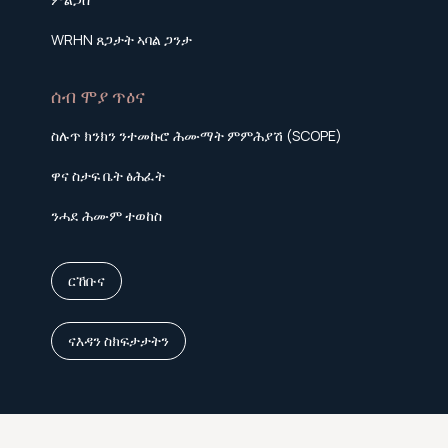
WRHN ጸጋታት ኣባል ጋንታ
ሰብ ሞያ ጥዕና
ስሉጥ ክንክን ንተመኩሮ ሕሙማት ምምሕያሽ (SCOPE)
ዋና ስታፍ ቤት ፅሕፈት
ንሓደ ሕሙም ተወከስ
ርኸቡና
ናእዳን ስክፍታታትን