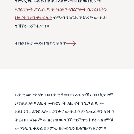
ንምሕጋዝ ፍሉይ ስልጠና ኣለዎም። ብተወሳኺ ምስ
ኣገልግሎት ፖሊስ ዞባ ዋተርሉን
ኣገልግሎት ስድራቤትን
ህጻናትን ዞባ ዋተርሉን
ብቐረባ ንሰርሕ ንህጻናት ውሑስ
ንኽኾኑ ንምሕጋዝ።
ብዛዕባ እቲ መደብ ዝያዳ ፍለጥ
ጾታዊ መጥቃዕትን ዘቤታዊ ዓመጽን ኣብ ዝኾነ ሰብ ከጋጥም
ይኽእል እዩ። እዚ ተመኩሮታት እዚ ናትካ ጌጋ ፈጺሙ
ኣይኮነን። ደገፍ ኣሎ። ጋንታና ውሑስን ምስጢራዊን ክንክን
ትህብ። ንሳቶም ኣብዚ ዘለዉ ንዓኻ ዝምጥን ኮይኑ ዝስምዓካ
መንገዲ ዝቕጽል ስጉምቲ ክትወስድ ክሕግዙኻ እዮም።