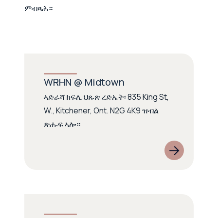
ምብጻሕ።
WRHN @ Midtown
ኣድራሻ ክፍሊ ህጹጽ ረድኤት፡ 835 King St,
W., Kitchener, Ont. N2G 4K9 ዝብል
ጽሑፍ ኣሎ።