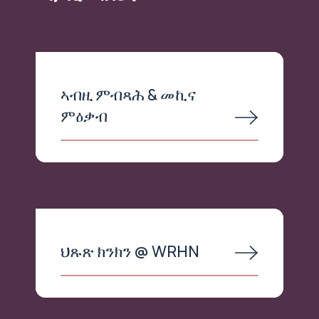
ኣብዚ ምብጻሕ & መኪና
ምዕቃብ
ህጹጽ ክንክን @ WRHN