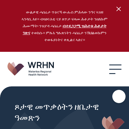
ውልቃዊ ሓበሬታ ጥዕናኻ ውሑስ ምሕላው ንዓና ኣዝዩ
ኣገዳሲ እዩ። ብዛዕባ እቲ ናይ ጸጥታ ፍጻመ ሕቶታት ንዘለኩም
ሕሙማት፡ ንዝያዳ ሓበሬታ
ብተደጋጋሚ ዝሕተቱ ሕቶታት
ገጽና
ተወከሱ። ምሉእ ግሉጽነትን ሓበሬታ ንኽህልወኩምን
ተወፋይነትና ቀጺልና ኣለና።
ጾታዊ መጥቃዕትን ዘቤታዊ
ዓመጽን