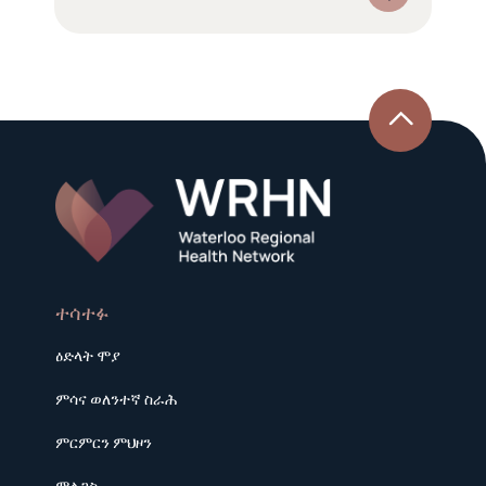
ተሳተፉ
ዕድላት ሞያ
ምሳና ወለንተኛ ስራሕ
ምርምርን ምህዞን
ምልጋስ