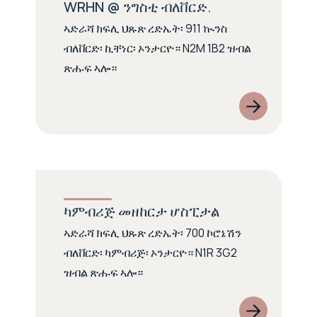
WRHN @ ንግስቲ ብለቨርድ.
ኣድራሻ ክፍሊ ህጹጽ ረድኤት፡ 911 ኲንስ
ብለቨርድ፡ ኪቸነር፡ ኦንታርዮ። N2M 1B2 ዝብል
ጽሑፍ ኣሎ።
ካምብሪጅ መዘከርታ ሆስፒታል
ኣድራሻ ክፍሊ ህጹጽ ረድኤት፡ 700 ኮሮኔሽን
ብለቨርድ፡ ካምብሪጅ፡ ኦንታርዮ። N1R 3G2
ዝብል ጽሑፍ ኣሎ።