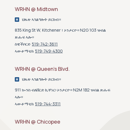
WRHN @ Midtown
ህጹጽ ኣገልግሎት ይርከብ።
835 King St W, Kitchener ፣ ኦንታርዮ። N2G 1G3 ዝብል
ጽሑፍ ኣሎ።
ስዊችቦርድ
519-742-3611
ኣውቶማቲክ
519-749-4300
WRHN @ Queen’s Blvd.
ህጹጽ ኣገልግሎት ይርከብ።
911 ኲንስ ብለቨርድ ኪቸነር፡ ኦንታርዮ። N2M 1B2 ዝብል ጽሑፍ
ኣሎ።
ኣውቶማቲክ
519-744-3311
WRHN @ Chicopee