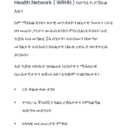
Health Network ( WRHN ) ክድግፈካ ይኽእል
እዩ።
ከም ማእከል ክንክን ጾታዊ መጥቃዕትን ዘቤታዊ ዓመጽን ናይቲ
ዞባ መጠን፡ ጋንታና ውሑስ ክንክን ምስ ርህራሄ ትህብ። እቲ
ጉጅለ ኣብ መዓልቲ 24 ሰዓታት፡ ኣብ ሰሙን ሸውዓተ
መዓልታት ኣብ ኩለን ክፍልታት ህጹጽ ረድኤት ዞባ ዋተርሉ
ይርከብ።
እቲ ጉጅለ ብፍሉይ ዝሰልጠኑ ነርስታትን ማሕበራዊ
ሰራሕተኛታትን ዝቖመ እዩ። እንህቦም ኣገልግሎታት፤
ናይ ቅልውላው ደገፍ
ጥንሲ፡ ኤችኣይቪን ካልእ ረኽስታትን ንምክልኻል
ዝሕግዝ መድሃኒት
ኣካላዊ መርመራታት ምግባር