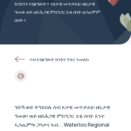
ክንክንን ኣገልግሎትን ንጾታዊ መጥቃዕቲ፡ ​​ዘቤታዊ
ዓመጽ ወይ ዘይሕጋዊ ምስግጋር ደቂ ሰባት ዘጋጠሞም
ሰባት።
ናብ ኣገልግሎት ክንክን ጥዕና ንመለስ
ንስኻ ወይ ትግደሰሉ ሰብ ጾታዊ መጥቃዕቲ፡ ​​ዘቤታዊ
ዓመጽ፡ ወይ ዘይሕጋዊ ምስግጋር ደቂ ሰባት እንተ
ኣጋጢምካ፡ ጋንታና ኣብ... Waterloo Regional