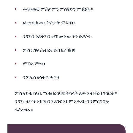
መጉዳእቲ ምሕካምን ምስናድን ምዃኑ’ዩ።
ፎረንሲክ መርትዖታት ምእካብ
ንዓኻን ንደቅኻን ዝኸውን ውጥን ድሕነት
ምስ ደገፍ ሕብረተሰብ ዘራኽበካ
ምኽሪ ምሃብ
ንፖሊስ ዘሳትፍ ሓገዝ
ምስ ናይቲ ከባቢ ማሕበረሰባዊ ትካላት እውን ብቐረባ ንሰርሕ።
ንዓኻ ዝምጥን ክንክንን ደገፍን ከም እትረክብ ንምርግጋጽ
ይሕግዙና።