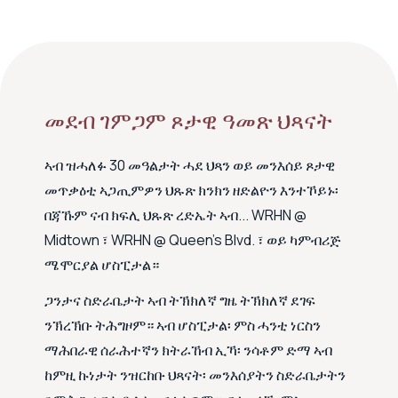
መደብ ገምጋም ጾታዊ ዓመጽ ህጻናት
ኣብ ዝሓለፉ 30 መዓልታት ሓደ ህጻን ወይ መንእሰይ ጾታዊ
መጥቃዕቲ ኣጋጢምዎን ህጹጽ ክንክን ዘድልዮን እንተኾይኑ፡
በጃኹም ናብ ክፍሊ ህጹጽ ረድኤት ኣብ... WRHN @
Midtown ፣ WRHN @ Queen’s Blvd. ፣ ወይ ካምብሪጅ
ሜሞርያል ሆስፒታል።
ጋንታና ስድራቤታት ኣብ ትኽክለኛ ግዜ ትኽክለኛ ደገፍ
ንኽረኽቡ ትሕግዞም። ኣብ ሆስፒታል፡ ምስ ሓንቲ ነርስን
ማሕበራዊ ሰራሕተኛን ክትራኸብ ኢኻ፡ ንሳቶም ድማ ኣብ
ከምዚ ኩነታት ንዝርከቡ ህጻናት፡ መንእሰያትን ስድራቤታትን