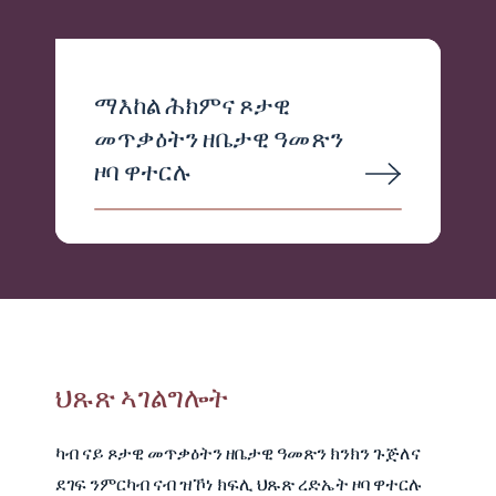
ማእከል ሕክምና ጾታዊ
መጥቃዕትን ዘቤታዊ ዓመጽን
ዞባ ዋተርሉ
ህጹጽ ኣገልግሎት
ካብ ናይ ጾታዊ መጥቃዕትን ዘቤታዊ ዓመጽን ክንክን ጉጅለና
ደገፍ ንምርካብ ናብ ዝኾነ ክፍሊ ህጹጽ ረድኤት ዞባ ዋተርሉ