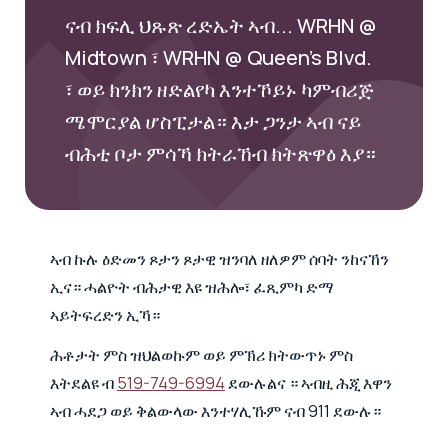
ናብ ክፍሊ ህጹጽ ረድኤት ኣብ... WRHN @
Midtown ፣ WRHN @ Queen’s Blvd.
፣ ወይ ክንክን ዘድልየካ እንተኾይኑ ካምብሪጅ
ሜሞርያል ሆስፒታል። እታ ጋንታ ኣብ ናይ
ብሕቲ ቦታ ምሳኻ ክትራኸብ ክትጽዋዕ እያ።
ኣብ ኩሉ ዕድመን ጾታን ጾታዊ ዝንባለ ዘለዎም ሰባት ንከናኸን
ኢና። ሓልዮት ብሕታዊ እዩ ዝሕሎ፣ ፈጺምካ ድማ
ኣይትፍረድን ኢኻ።
ሕቶታት ምስ ዝህልወኩም ወይ ምኽሪ ክትውጥኑ ምስ
እትደልዩ ብ
519-749-6994
ደውሉልና ። ኣብዚ ሕጂ እዋን
ኣብ ሓደጋ ወይ ቅልውላው እንተሃሊኹም ናብ 911 ደውሉ።