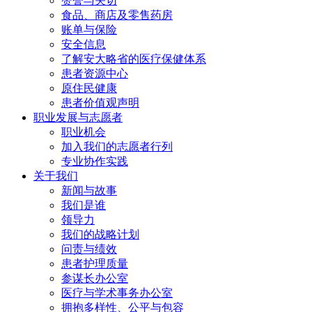
赞誉与关切
食品、商店及零售药房
账单与保险
安全信息
了解安大略省的医疗保健体系
患者资源中心
原住民健康
患者价值观声明
职业发展与
志愿者
职业机会
加入我们的志愿者行列
专业协作实践
关于我们
新闻与故事
我们是谁
领导力
我们的战略计划
问责与绩效
患者护理质量
参谋长办公室
医疗与学术事务办公室
拥抱多样性、公平与包容