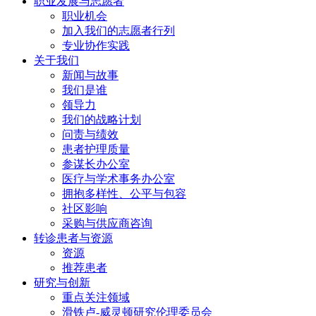
职业发展与
志愿者
职业机会
加入我们的志愿者行列
专业协作实践
关于我们
新闻与故事
我们是谁
领导力
我们的战略计划
问责与绩效
患者护理质量
参谋长办公室
医疗与学术事务办公室
拥抱多样性、公平与包容
社区影响
采购与供应商咨询
转诊患者与
资源
资源
推荐患者
研究与
创新
重点关注领域
滑铁卢-威灵顿研究伦理委员会