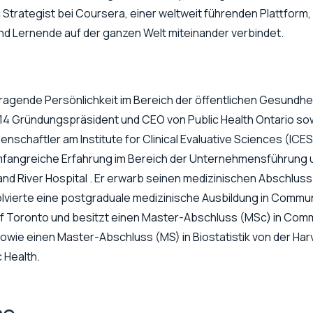
Strategist bei Coursera, einer weltweit führenden Plattform, 
nd Lernende auf der ganzen Welt miteinander verbindet.
ragende Persönlichkeit im Bereich der öffentlichen Gesundhei
014 Gründungspräsident und CEO von Public Health Ontario so
schaftler am Institute for Clinical Evaluative Sciences (ICES)
mfangreiche Erfahrung im Bereich der Unternehmensführung u
and River Hospital . Er erwarb seinen medizinischen Abschluss 
olvierte eine postgraduale medizinische Ausbildung in Commu
of Toronto und besitzt einen Master-Abschluss (MSc) in Comm
sowie einen Master-Abschluss (MS) in Biostatistik von der Har
 Health.