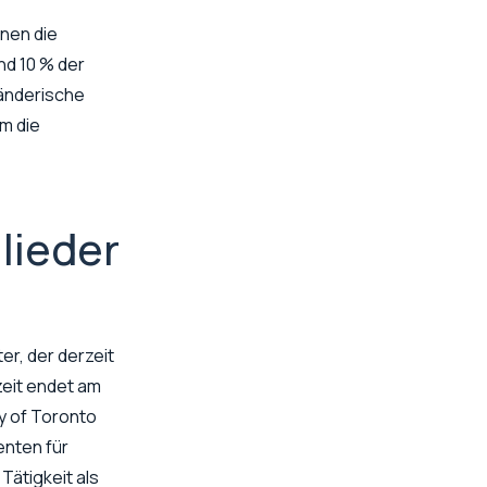
nen die
d 10 % der
händerische
m die
lieder
er, der derzeit
zeit endet am
ty of Toronto
enten für
Tätigkeit als