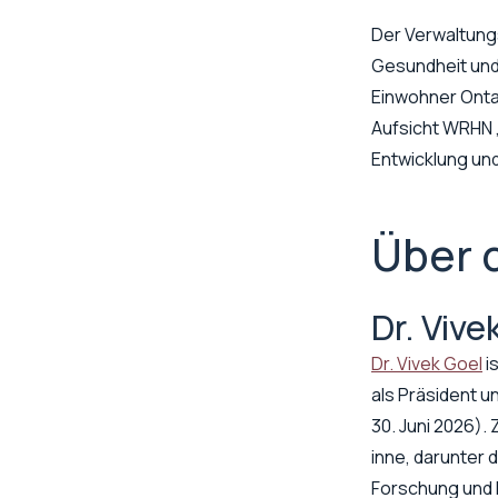
Der Verwaltung
Gesundheit und
Einwohner Onta
Aufsicht WRHN ,
Entwicklung un
Über 
Dr. Vive
Dr. Vivek Goel
i
als Präsident u
30. Juni 2026).
inne, darunter 
Forschung und I