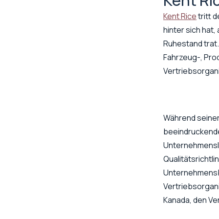
Kent Ri
Kent Rice
tritt 
hinter sich hat,
Ruhestand trat.
Fahrzeug-, Prod
Vertriebsorgani
Während seiner 
beeindruckende
Unternehmenslei
Qualitätsricht
Unternehmensbe
Vertriebsorgan
Kanada, den Ve