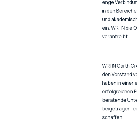
enge Verbindun
in den Bereiche
und akademisch
ein, WRHN die O
vorantreibt.
WRHN Garth Cre
den Vorstand vo
haben in einer
erfolgreichen 
beratende Unte
beigetragen, e
schaffen.