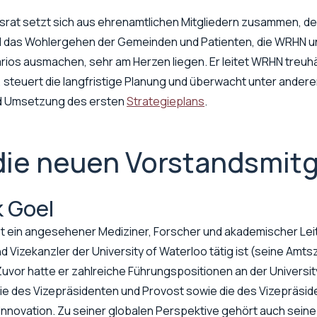
srat setzt sich aus ehrenamtlichen Mitgliedern zusammen, de
 das Wohlergehen der Gemeinden und Patienten, die WRHN un
rios ausmachen, sehr am Herzen liegen. Er leitet WRHN treu
 steuert die langfristige Planung und überwacht unter andere
d Umsetzung des ersten
Strategieplans
.
die neuen Vorstandsmitg
k Goel
st ein angesehener Mediziner, Forscher und akademischer Leit
nd Vizekanzler der University of Waterloo tätig ist (seine Amts
 Zuvor hatte er zahlreiche Führungspositionen an der Universi
die des Vizepräsidenten und Provost sowie die des Vizepräsid
nnovation. Zu seiner globalen Perspektive gehört auch seine 