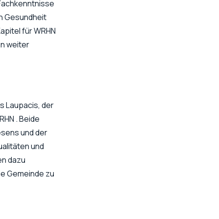
 Fachkenntnisse
en Gesundheit
apitel für WRHN
on weiter
s Laupacis, der
RHN . Beide
esens und der
alitäten und
en dazu
die Gemeinde zu