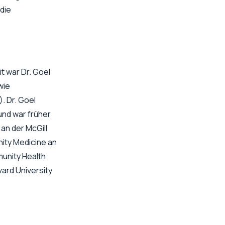
die
t war Dr. Goel
wie
. Dr. Goel
nd war früher
an der McGill
nity Medicine an
unity Health
vard University