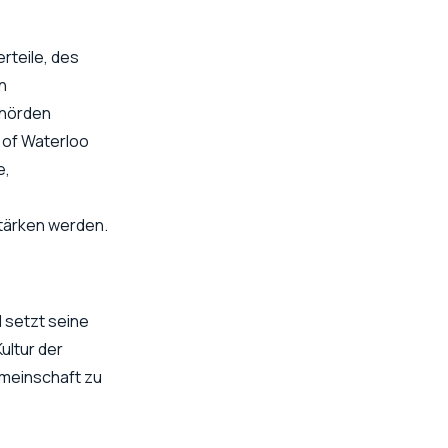
rteile, des
n
ehörden
 of Waterloo
e,
tärken werden.
 setzt seine
ultur der
emeinschaft zu