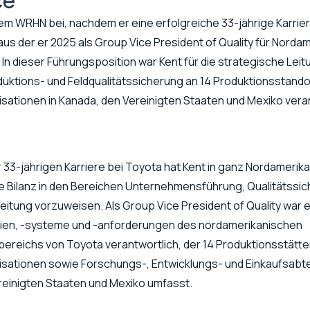
ce
dem WRHN bei, nachdem er eine erfolgreiche 33-jährige Karrie
 aus der er 2025 als Group Vice President of Quality für Nordam
 In dieser Führungsposition war Kent für die strategische Leit
uktions- und Feldqualitätssicherung an 14 Produktionsstandor
sationen in Kanada, den Vereinigten Staaten und Mexiko veran
33-jährigen Karriere bei Toyota hat Kent in ganz Nordamerika
 Bilanz in den Bereichen Unternehmensführung, Qualitätssi
tung vorzuweisen. Als Group Vice President of Quality war er
linien, -systeme und -anforderungen des nordamerikanischen
reichs von Toyota verantwortlich, der 14 Produktionsstätten
isationen sowie Forschungs-, Entwicklungs- und Einkaufsabte
reinigten Staaten und Mexiko umfasst.