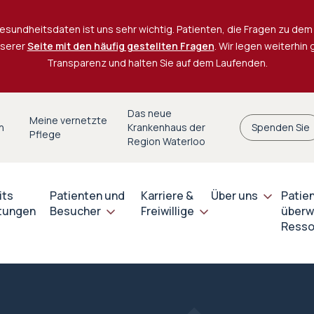
esundheitsdaten ist uns sehr wichtig. Patienten, die Fragen zu dem 
nserer
Seite mit den häufig gestellten Fragen
. Wir legen weiterhin
Transparenz und halten Sie auf dem Laufenden.
Das neue
Meine vernetzte
n
Krankenhaus der
Spenden Sie
Pflege
Region Waterloo
its
Patienten und
Karriere &
Über uns
Patie
stungen
Besucher
Freiwillige
überw
Resso