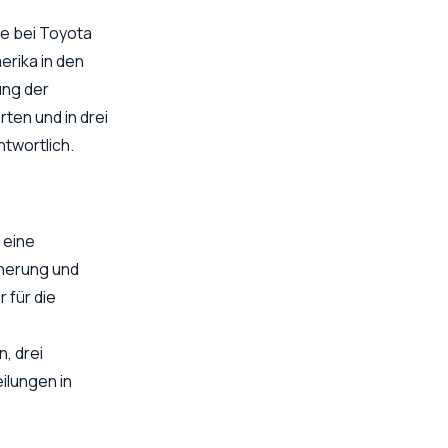
re bei Toyota
erika in den
ung der
ten und in drei
twortlich.
 eine
cherung und
 für die
, drei
ilungen in