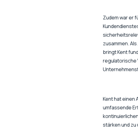
Zudem war er fü
Kundendienstes
sicherheitsrel
zusammen. Als 
bringt Kent fu
regulatorische 
Unternehmensfü
Kent hat einen 
umfassende Erfa
kontinuierlich
stärken und zu 