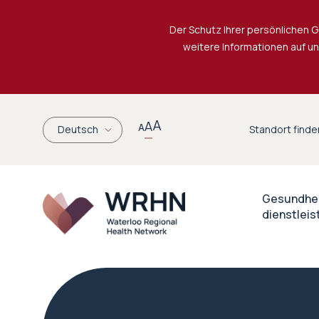
Der Schutz Ihrer persönlichen G
weitere Informationen auf u
A
A
A
Deutsch
Standort finde
Gesundhe
dienst
lei