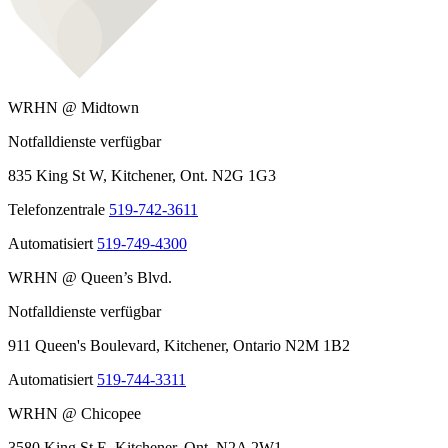
WRHN @ Midtown
Notfalldienste verfügbar
835 King St W, Kitchener, Ont. N2G 1G3
Telefonzentrale
519-742-3611
Automatisiert
519-749-4300
WRHN @ Queen’s Blvd.
Notfalldienste verfügbar
911 Queen's Boulevard, Kitchener, Ontario N2M 1B2
Automatisiert
519-744-3311
WRHN @ Chicopee
3580 King St E, Kitchener, Ont. N2A 2W1