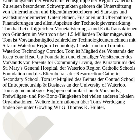
Abteilungsleiter der Wirtschaftsrechtsgruppe der Region Waterloo.
Zu seinen besonderen Schwerpunkten gehören die Unterstützung
von Unternehmern und Eigentümerbetreibern bei Start-ups und
wachstumsorientierten Unternehmen, Fusionen und Übernahmen,
Finanzierungen und allen Aspekten der Technologievermarktung.
Tom hat bei erfolgreichen Monetarisierungs- und Exit-Transaktionen
von Gründern im Wert von über 1,5 Milliarden Dollar mitgewirkt.
Tom ist Vorstandsmitglied zahlreicher Technologieunternehmen mit
Sitz im Waterloo Region Technology Cluster und im Toronto-
Waterloo Technology Corridor. Tom ist Mitglied des Vorstands der
Keep Your Head Up Foundation und ehemaliger Vorsitzender des
Vorstands von Parents for Community Living, des Kuratoriums des
St. Mary's General Hospital, der Waterloo Region Catholic Schools
Foundation und des Elternbeirats der Resurrection Catholic
Secondary School. Tom ist Mitglied des Beirats der Conrad School
of Entrepreneurship & Business an der University of Waterloo.
Toms gemeinnütziges Engagement umfasst auch Vorstands-,
Freiwilligen- und Pro-Bono-Tätigkeiten bei vielen anderen lokalen
Organisationen. Weitere Informationen über Toms Werdegang
finden Sie unter Gowling WLG-Thomas K. Hunter.