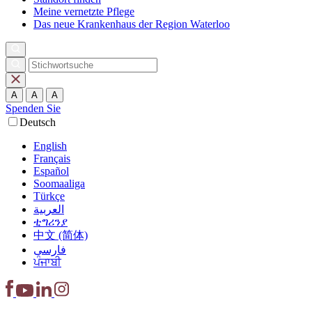
Meine vernetzte Pflege
Das neue Krankenhaus der Region Waterloo
A
A
A
Spenden Sie
Deutsch
English
Français
Español
Soomaaliga
Türkçe
العربية‏
ቲግሪንያ
中文 (简体)
فارسی
ਪੰਜਾਬੀ