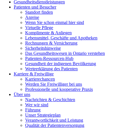
Gesundheits
dienst
leistungen
Patienten und
Besucher
Standort finden
Anreise
Wenn Sie schon einmal hier sind
Virtuelle Pflege
Komplimente & Anliegen
Lebensmittel, Geschäfte und Apotheken
Rechnungen & Versicherung
Sicherheitshinweise
Das Gesundheitswesen in Ontario verstehen
Patienten-Ressourcen-Hub
Gesundheit der indigenen Bevölkerung
Werteerklärung des Patienten
Karriere &
Freiwillige
Karrierechancen
Werden Sie Freiwilliger bei uns
Professionelle und kooperative Praxis
Über uns
Nachrichten & Geschichten
Wer wir sind
Führung
Unser Strategieplan
Verantwortlichkeit und Leistung
Qualität der Patientenversorgung