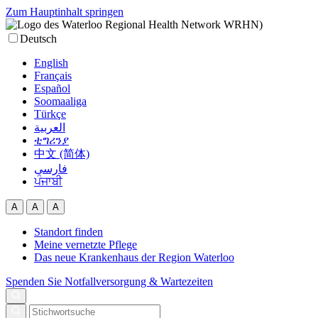
Zum Hauptinhalt springen
Deutsch
English
Français
Español
Soomaaliga
Türkçe
العربية‏
ቲግሪንያ
中文 (简体)
فارسی
ਪੰਜਾਬੀ
A
A
A
Standort finden
Meine vernetzte Pflege
Das neue Krankenhaus der Region Waterloo
Spenden Sie
Notfallversorgung & Wartezeiten