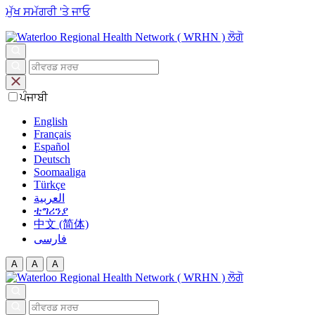
ਮੁੱਖ ਸਮੱਗਰੀ 'ਤੇ ਜਾਓ
ਪੰਜਾਬੀ
English
Français
Español
Deutsch
Soomaaliga
Türkçe
العربية‏
ቲግሪንያ
中文 (简体)
فارسی
A
A
A