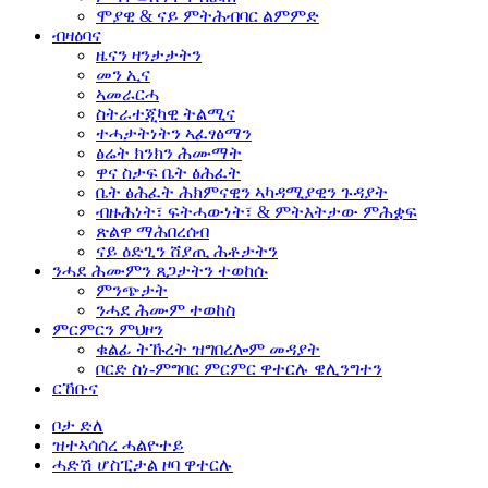
ሞያዊ & ናይ ምትሕብባር ልምምድ
ብዛዕባና
ዜናን ዛንታታትን
መን ኢና
ኣመራርሓ
ስትራተጂካዊ ትልሚና
ተሓታትነትን ኣፈፃፅማን
ፅሬት ክንክን ሕሙማት
ዋና ስታፍ ቤት ፅሕፈት
ቤት ፅሕፈት ሕክምናዊን ኣካዳሚያዊን ጉዳያት
ብዙሕነት፣ ፍትሓውነት፣ & ምትእትታው ምሕቋፍ
ጽልዋ ማሕበረሰብ
ናይ ዕድጊን ሸያጢ ሕቶታትን
ንሓደ ሕሙምን
ጸጋታትን
ተወከሱ
ምንጭታት
ንሓደ ሕሙም ተወከስ
ምርምርን
ምህዞን
ቁልፊ ትኹረት ዝግበረሎም መዳያት
ቦርድ ስነ-ምግባር ምርምር ዋተርሉ ዌሊንግተን
ርኸቡና
ቦታ ድለ
ዝተኣሳሰረ ሓልዮተይ
ሓድሽ ሆስፒታል ዞባ ዋተርሉ