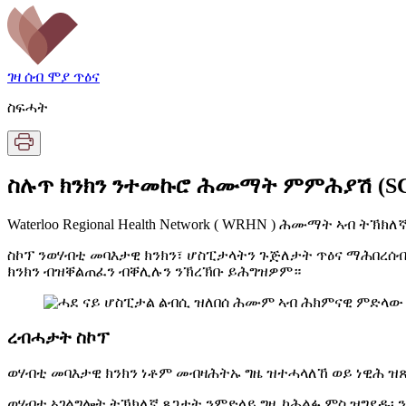
ገዛ
ሰብ ሞያ ጥዕና
ስፍሓት
ስሉጥ ክንክን ንተመኩሮ ሕሙማት ምምሕያሽ (S
Waterloo Regional Health Network ( WRHN ) ሕሙማት ኣብ ት
ስኮፕ ንወሃብቲ መባእታዊ ክንክን፣ ሆስፒታላትን ጉጅለታት ጥዕና ማሕበረ
ክንክን ብዝቐልጠፈን ብቐሊሉን ንኽረኽቡ ይሕግዝዎም።
ረብሓታት ስኮፕ
ወሃብቲ መባእታዊ ክንክን ነቶም መብዛሕትኡ ግዜ ዝተሓላለኸ ወይ ነዊሕ ዝ
ወሃብቲ ኣገልግሎት ትኽክለኛ ጸጋታት ንምድላይ ግዜ ከሕልፉ ምስ ዝግደዱ፡