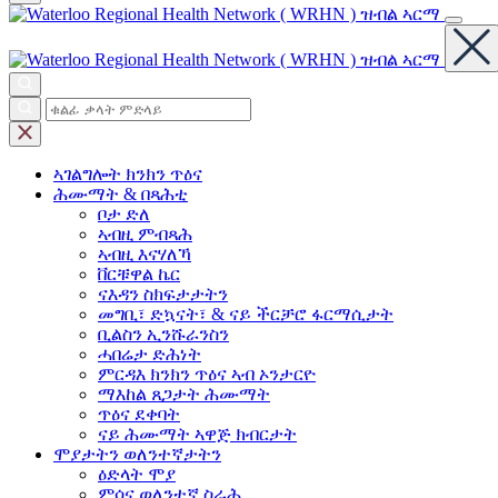
ኣገልግሎት
ክንክን ጥዕና
ሕሙማት &
በጻሕቲ
ቦታ ድለ
ኣብዚ ምብጻሕ
ኣብዚ እናሃለኻ
ቨርቹዋል ኬር
ናእዳን ስክፍታታትን
መግቢ፣ ድኳናት፣ & ናይ ችርቻሮ ፋርማሲታት
ቢልስን ኢንሹራንስን
ሓበሬታ ድሕነት
ምርዳእ ክንክን ጥዕና ኣብ ኦንታርዮ
ማእከል ጸጋታት ሕሙማት
ጥዕና ደቀባት
ናይ ሕሙማት ኣዋጅ ክብርታት
ሞያታትን
ወለንተኛታትን
ዕድላት ሞያ
ምሳና ወለንተኛ ስራሕ