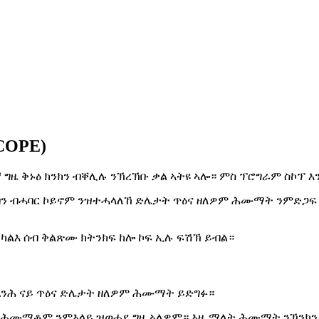
COPE)
ኽክለኛ ግዜ ቅኑዕ ክንክን ብቐሊሉ ንኽረኽቡ ቃል ኣትዩ ኣሎ። ምስ ፕሮግራም ስኮፕ 
ሰብን ብሓባር ኮይኖም ንዝተሓላለኸ ድሌታት ጥዕና ዘለዎም ሕሙማት ንምድጋፍ
ጸንሕ ናይ ጥዕና ድሌታት ዘለዎም ሕሙማት ይድግፉ።
 ንሕሙማቶም ንምእላይ ዝወሓደ ግዜ ኣለዎም። እዚ ማለት ሕሙማት ንኽንክን 