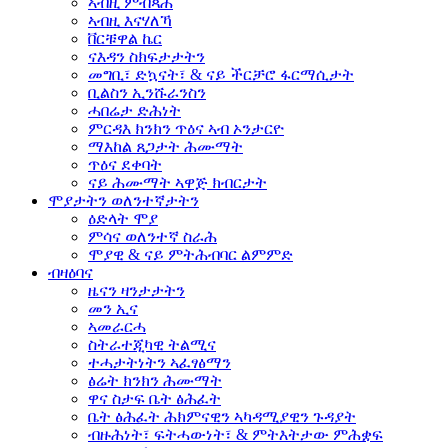
ኣብዚ ምብጻሕ
ኣብዚ እናሃለኻ
ቨርቹዋል ኬር
ናእዳን ስክፍታታትን
መግቢ፣ ድኳናት፣ & ናይ ችርቻሮ ፋርማሲታት
ቢልስን ኢንሹራንስን
ሓበሬታ ድሕነት
ምርዳእ ክንክን ጥዕና ኣብ ኦንታርዮ
ማእከል ጸጋታት ሕሙማት
ጥዕና ደቀባት
ናይ ሕሙማት ኣዋጅ ክብርታት
ሞያታትን
ወለንተኛታትን
ዕድላት ሞያ
ምሳና ወለንተኛ ስራሕ
ሞያዊ & ናይ ምትሕብባር ልምምድ
ብዛዕባና
ዜናን ዛንታታትን
መን ኢና
ኣመራርሓ
ስትራተጂካዊ ትልሚና
ተሓታትነትን ኣፈፃፅማን
ፅሬት ክንክን ሕሙማት
ዋና ስታፍ ቤት ፅሕፈት
ቤት ፅሕፈት ሕክምናዊን ኣካዳሚያዊን ጉዳያት
ብዙሕነት፣ ፍትሓውነት፣ & ምትእትታው ምሕቋፍ