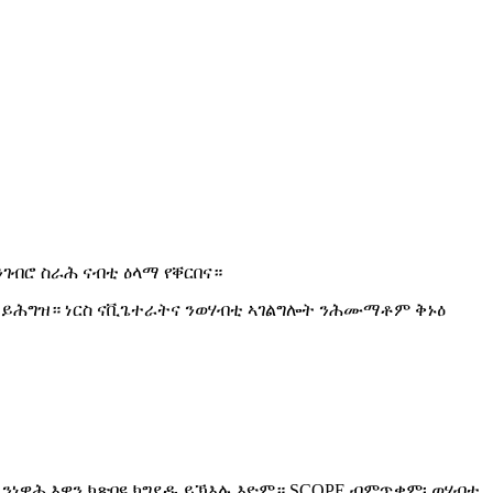
እንገብሮ ስራሕ ናብቲ ዕላማ የቐርበና።
 ይሕግዝ። ነርስ ናቪጌተራትና ንወሃብቲ ኣገልግሎት ንሕሙማቶም ቅኑዕ
ንነዊሕ እዋን ክጽበዩ ክግደዱ ይኽእሉ እዮም። SCOPE ብምጥቃም፡ ወሃብቲ