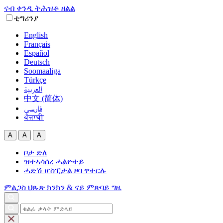
ናብ ቀንዲ ትሕዝቶ ዘልል
ቲግሪንያ
English
Français
Español
Deutsch
Soomaaliga
Türkçe
العربية‏
中文 (简体)
فارسی
ਪੰਜਾਬੀ
A
A
A
ቦታ ድለ
ዝተኣሳሰረ ሓልዮተይ
ሓድሽ ሆስፒታል ዞባ ዋተርሉ
ምልጋስ
ህጹጽ ክንክን & ናይ ምጽባይ ግዜ