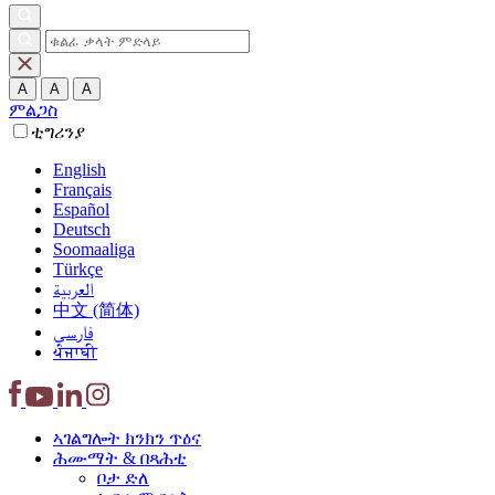
A
A
A
ምልጋስ
ቲግሪንያ
English
Français
Español
Deutsch
Soomaaliga
Türkçe
العربية‏
中文 (简体)
فارسی
ਪੰਜਾਬੀ
ኣገልግሎት
ክንክን ጥዕና
ሕሙማት &
በጻሕቲ
ቦታ ድለ