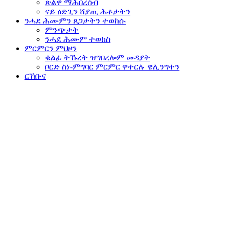
ጽልዋ ማሕበረሰብ
ናይ ዕድጊን ሸያጢ ሕቶታትን
ንሓደ ሕሙምን
ጸጋታትን
ተወከሱ
ምንጭታት
ንሓደ ሕሙም ተወከስ
ምርምርን
ምህዞን
ቁልፊ ትኹረት ዝግበረሎም መዳያት
ቦርድ ስነ-ምግባር ምርምር ዋተርሉ ዌሊንግተን
ርኸቡና