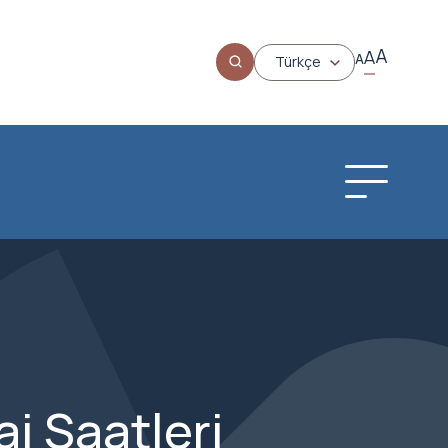
A
A
A
Türkçe
i Saatleri