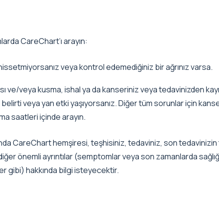
larda CareChart’ı arayın:
i hissetmiyorsanız veya kontrol edemediğiniz bir ağrınız varsa.
ısı ve/veya kusma, ishal ya da kanseriniz veya tedavinizden k
belirti veya yan etki yaşıyorsanız. Diğer tüm sorunlar için kanser
ma saatleri içinde arayın.
a CareChart hemşiresi, teşhisiniz, tedaviniz, son tedavinizin t
li diğer önemli ayrıntılar (semptomlar veya son zamanlarda sağl
er gibi) hakkında bilgi isteyecektir.