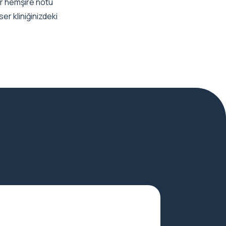
ir hemşire notu
er kliniğinizdeki