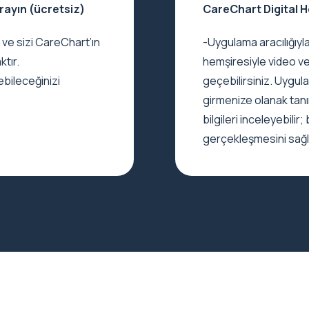
rayın (ücretsiz)
CareChart Digital H
ve sizi CareChart’ın
-Uygulama aracılığıyl
tır.
hemşiresiyle video ve
ebileceğinizi
geçebilirsiniz. Uygulam
girmenize olanak tanı
bilgileri inceleyebilir
gerçekleşmesini sağla