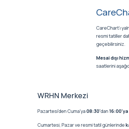
CareCha
CareChart’ı yaln
resmi tatiller da
geçebilirsiniz.
Mesai dışı hi
saatlerini aşağıd
WRHN Merkezi
Pazartesi'den Cuma'ya
08:30'
dan
16:00'ya
Cumartesi, Pazar ve resmi tatil günlerinde
k