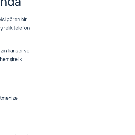
ında
si gören bir
irelik telefon
nizin kanser ve
 hemşirelik
etmenize