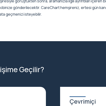
esiyle görüştükten sonra, aramanızla ilgili ayrıntıları içeren b
ibinize gönderilecektir. CareChart hemşireniz, ertesi gün kans
ata geçmenizi isteyebilir.
tişime Geçilir?
Çevrimiçi