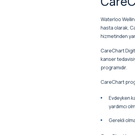
CareC
Waterloo Wellin
hasta olarak, Ca
hizmetinden yara
CareChart Digita
kanser tedavisiy
programıdır.
CareChart prog
Evdeyken ka
yardımcı olm
Gerekli olma