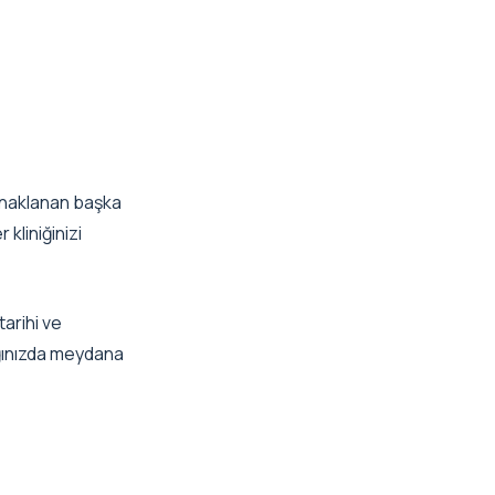
aynaklanan başka
 kliniğinizi
arihi ve
ığınızda meydana