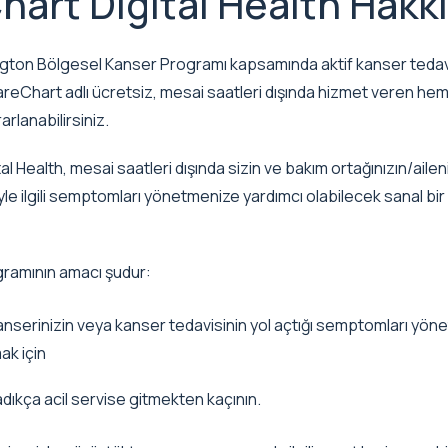
hart Digital Health Hakk
gton Bölgesel Kanser Programı kapsamında aktif kanser tedavi
reChart adlı ücretsiz, mesai saatleri dışında hizmet veren hemş
rlanabilirsiniz.
l Health, mesai saatleri dışında sizin ve bakım ortağınızın/aile
le ilgili semptomları yönetmenize yardımcı olabilecek sanal bir
ramının amacı şudur:
nserinizin veya kanser tedavisinin yol açtığı semptomları yön
ak için
dıkça acil servise gitmekten kaçının.