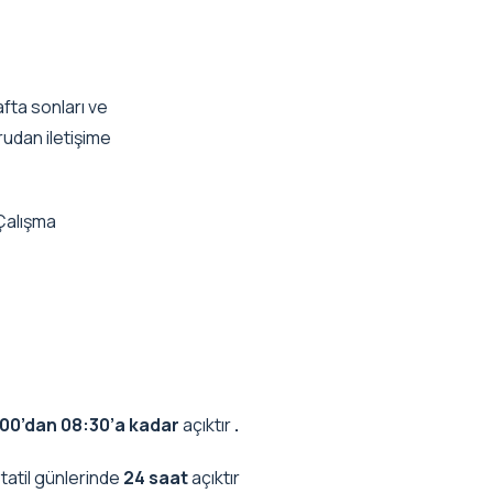
afta sonları ve
ğrudan iletişime
 Çalışma
:00’dan 08:30’a kadar
açıktır
.
tatil günlerinde
24 saat
açıktır