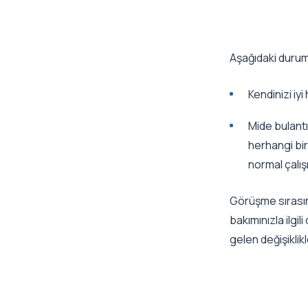
Aşağıdaki durum
Kendinizi iy
Mide bulant
herhangi bir 
normal çalış
Görüşme sırasınd
bakımınızla ilgi
gelen değişiklikl