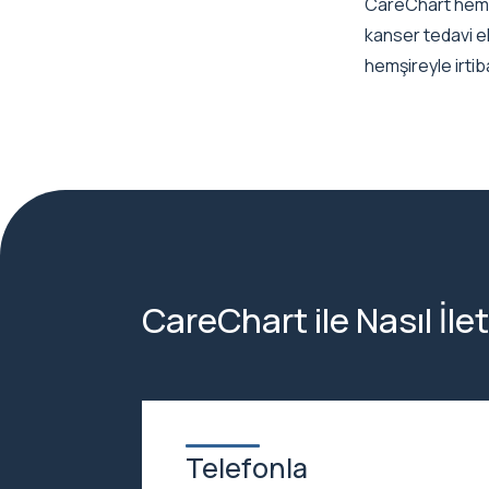
CareChart hemşir
kanser tedavi ek
hemşireyle irtib
CareChart ile Nasıl İle
Telefonla