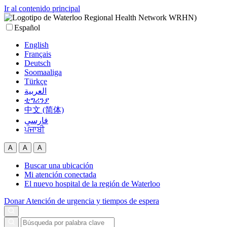
Ir al contenido principal
Español
English
Français
Deutsch
Soomaaliga
Türkçe
العربية‏
ቲግሪንያ
中文 (简体)
فارسی
ਪੰਜਾਬੀ
A
A
A
Buscar una ubicación
Mi atención conectada
El nuevo hospital de la región de Waterloo
Donar
Atención de urgencia y tiempos de espera