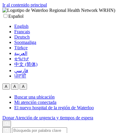
Ir al contenido principal
Español
English
Français
Deutsch
Soomaaliga
Türkçe
العربية‏
ቲግሪንያ
中文 (简体)
فارسی
ਪੰਜਾਬੀ
A
A
A
Buscar una ubicación
Mi atención conectada
El nuevo hospital de la región de Waterloo
Donar
Atención de urgencia y tiempos de espera