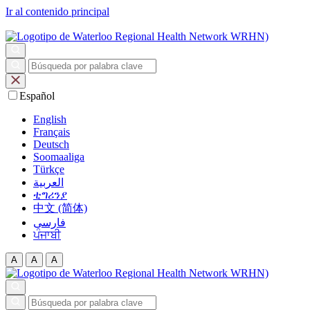
Ir al contenido principal
Español
English
Français
Deutsch
Soomaaliga
Türkçe
العربية‏
ቲግሪንያ
中文 (简体)
فارسی
ਪੰਜਾਬੀ
A
A
A