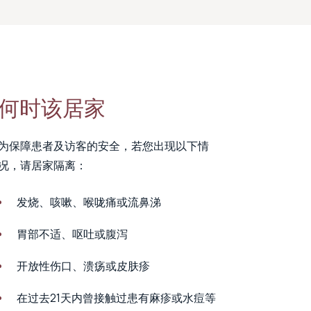
何时该居家
为保障患者及访客的安全，若您出现以下情
况，请居家隔离：
发烧、咳嗽、喉咙痛或流鼻涕
胃部不适、呕吐或腹泻
开放性伤口、溃疡或皮肤疹
在过去21天内曾接触过患有麻疹或水痘等