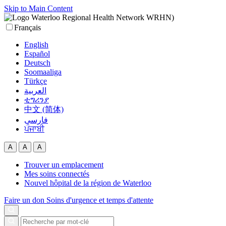
Skip to Main Content
Français
English
Español
Deutsch
Soomaaliga
Türkçe
العربية‏
ቲግሪንያ
中文 (简体)
فارسی
ਪੰਜਾਬੀ
A
A
A
Trouver un emplacement
Mes soins connectés
Nouvel hôpital de la région de Waterloo
Faire un don
Soins d'urgence et temps d'attente