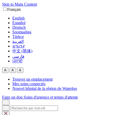
Skip to Main Content
Français
English
Español
Deutsch
Soomaaliga
Türkçe
العربية‏
ቲግሪንያ
中文 (简体)
فارسی
ਪੰਜਾਬੀ
A
A
A
Trouver un emplacement
Mes soins connectés
Nouvel hôpital de la région de Waterloo
Faire un don
Soins d'urgence et temps d'attente