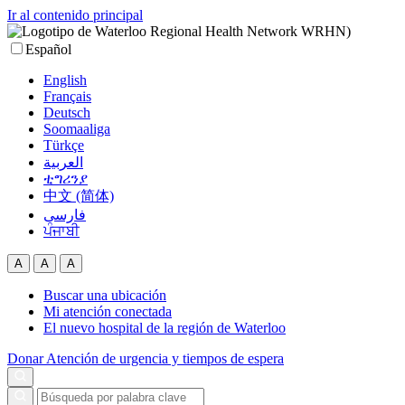
Ir al contenido principal
Español
English
Français
Deutsch
Soomaaliga
Türkçe
العربية‏
ቲግሪንያ
中文 (简体)
فارسی
ਪੰਜਾਬੀ
A
A
A
Buscar una ubicación
Mi atención conectada
El nuevo hospital de la región de Waterloo
Donar
Atención de urgencia y tiempos de espera